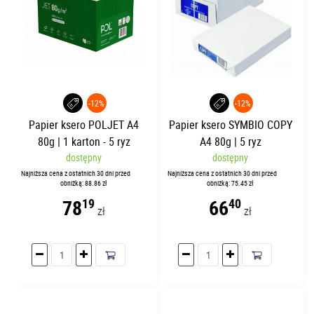
-12%
-12%
Papier ksero POLJET A4
Papier ksero SYMBIO COPY
80g | 1 karton - 5 ryz
A4 80g | 5 ryz
dostępny
dostępny
Najniższa cena z ostatnich 30 dni przed
Najniższa cena z ostatnich 30 dni przed
obniżką: 88.86 zł
obniżką: 75.45 zł
78
66
19
40
zł
zł