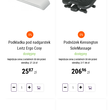
-5%
-5%
Podkładka pod nadgarstek
Podnóżek Kensington
Leitz Ergo Cosy
SoleMassage
dostępny
dostępny
Najniższa cena z ostatnich 30 dni przed
Najniższa cena z ostatnich 30 dni przed
obniżką: 27.23 zł
obniżką: 217.86 zł
25
206
87
96
zł
zł