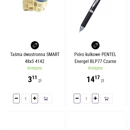
Taśma dwustronna SMART
Pióro kulkowe PENTEL
48x5 4142
Energel BLP77 Czarne
dostępny
dostępny
3
14
11
17
zł
zł