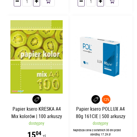
-12%
Papier ksero KRESKA A4
Papier ksero POLLUX A4
Mix kolorów | 100 arkuszy
80g 161CIE | 500 arkuszy
dostępny
dostępny
Najniższa cena z ostatnich 30 dni przed
15
04
obniżką: 17.29 zł
zł