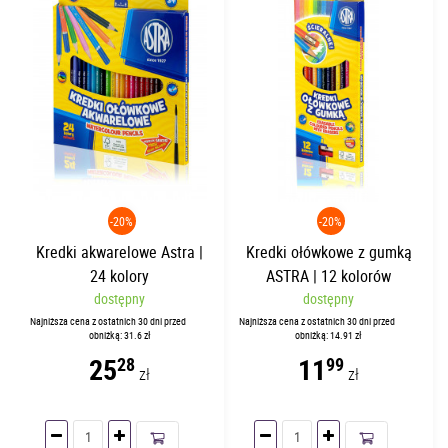
-20%
-20%
Kredki akwarelowe Astra |
Kredki ołówkowe z gumką
24 kolory
ASTRA | 12 kolorów
dostępny
dostępny
Najniższa cena z ostatnich 30 dni przed
Najniższa cena z ostatnich 30 dni przed
obniżką: 31.6 zł
obniżką: 14.91 zł
25
11
28
99
zł
zł