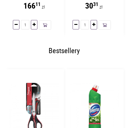
166
30
11
31
zł
zł
Bestsellery