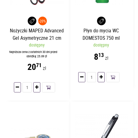
-20%
Nożyczki MAPED Advanced
Płyn do mycia WC
Gel Asymetryczne 21 cm
DOMESTOS 750 ml
dostępny
dostępny
Najniższa cena z ostatnich 30 dni przed
8
13
obniżką: 25.89 zł
zł
20
71
zł