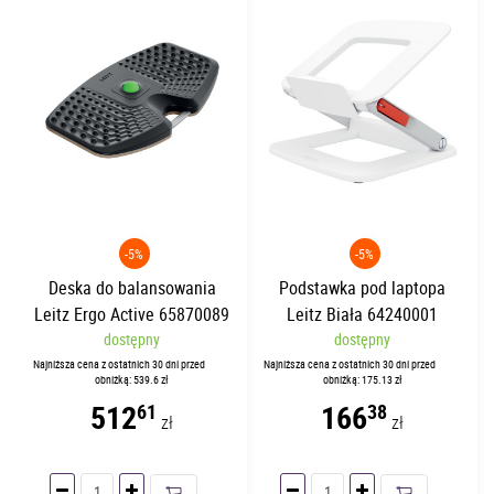
-5%
-5%
Deska do balansowania
Podstawka pod laptopa
Leitz Ergo Active 65870089
Leitz Biała 64240001
dostępny
dostępny
Najniższa cena z ostatnich 30 dni przed
Najniższa cena z ostatnich 30 dni przed
obniżką: 539.6 zł
obniżką: 175.13 zł
512
166
61
38
zł
zł