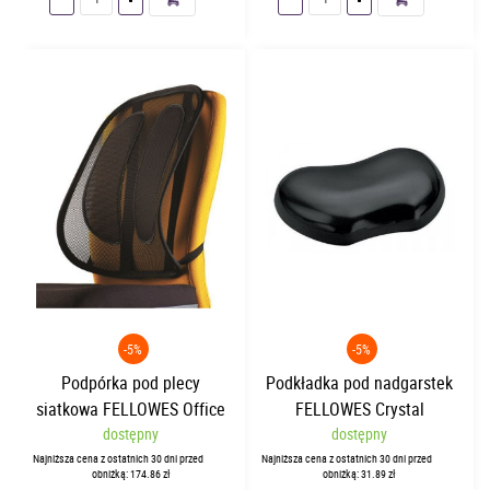
-5%
-5%
Podpórka pod plecy
Podkładka pod nadgarstek
siatkowa FELLOWES Office
FELLOWES Crystal
dostępny
Suites
dostępny
Najniższa cena z ostatnich 30 dni przed
Najniższa cena z ostatnich 30 dni przed
obniżką: 174.86 zł
obniżką: 31.89 zł