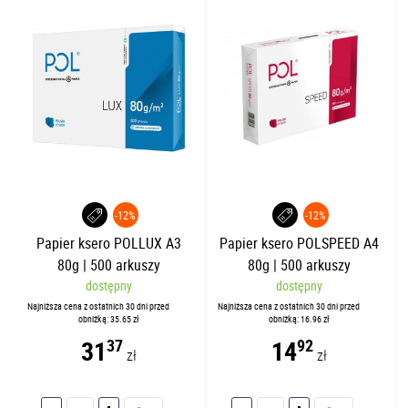
-12%
-12%
Papier ksero POLLUX A3
Papier ksero POLSPEED A4
80g | 500 arkuszy
80g | 500 arkuszy
dostępny
dostępny
Najniższa cena z ostatnich 30 dni przed
Najniższa cena z ostatnich 30 dni przed
obniżką: 35.65 zł
obniżką: 16.96 zł
31
14
37
92
zł
zł