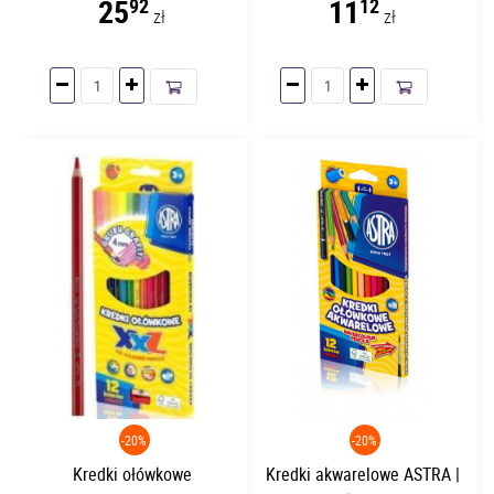
25
11
92
12
zł
zł
-20%
-20%
Kredki ołówkowe
Kredki akwarelowe ASTRA |