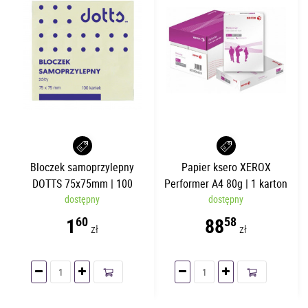
Bloczek samoprzylepny
Papier ksero XEROX
DOTTS 75x75mm | 100
Performer A4 80g | 1 karton
dostępny
kartek
dostępny
- 5 ryz
1
88
60
58
zł
zł