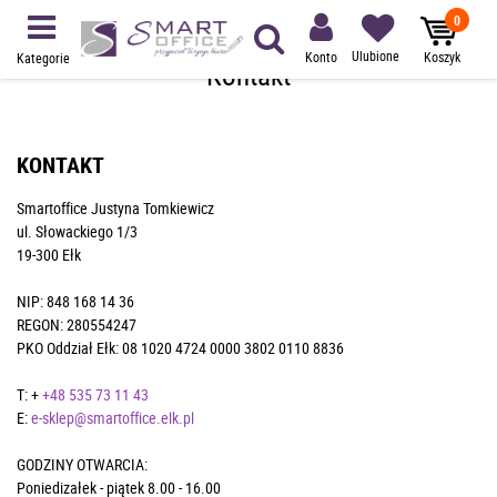
0
Ulubione
Konto
Koszyk
Kategorie
Kontakt
KONTAKT
Smartoffice Justyna Tomkiewicz
ul. Słowackiego 1/3
19-300 Ełk
NIP: 848 168 14 36
REGON: 280554247
PKO Oddział Ełk: 08 1020 4724 0000 3802 0110 8836
T: +
+48 535 73 11 43
E:
e-sklep@smartoffice.elk.pl
GODZINY OTWARCIA:
Poniedizałek - piątek 8.00 - 16.00