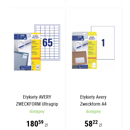
Etykiety AVERY
Etykiety Avery
ZWECKFORM Ultragrip
Zweckform A4
A4 38x21.2mm | 100
210x297mm | 30 arkuszy
dostępny
dostępny
arkuszy | 65 etykiet
| 1 etykieta
180
58
59
22
zł
zł