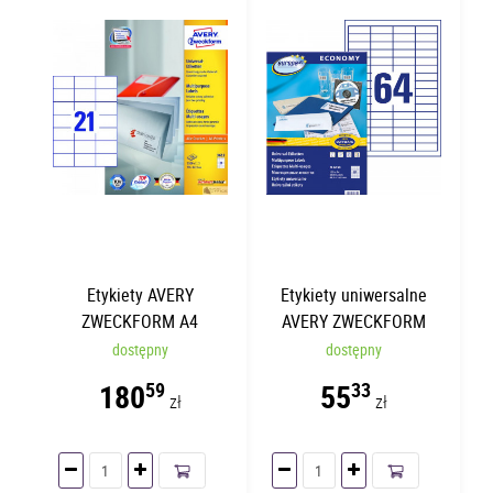
Etykiety AVERY
Etykiety uniwersalne
ZWECKFORM A4
AVERY ZWECKFORM
70x42.3mm | 100 arkuszy
Economy 48.5 x 16.9mm
dostępny
dostępny
| 100 arkuszy | 65 etykiet
180
55
59
33
zł
zł