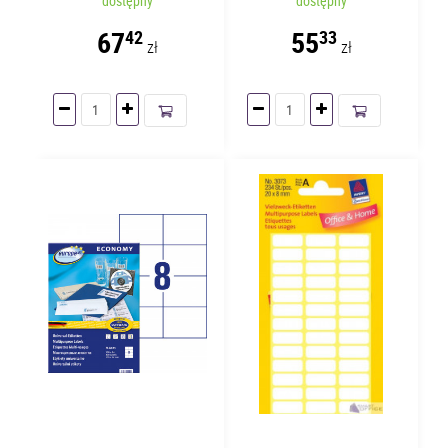
dostępny
dostępny
arkuszy | 2 etykiety
42.3mm | 100 arkuszy
67
55
42
33
zł
zł