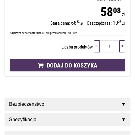
58
08
zł
68
10
33
25
Stara cena:
Oszczędzasz:
zł
zł
Najniższa cena z ostatnich 30 dni przed obniżką: 68.33 zł
Liczba produktów
DODAJ DO KOSZYKA
Bezpieczeństwo
Specyfikacja