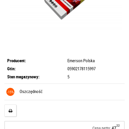
Producent:
Emerson Polska
Gtin:
05902178115997
Stan magazynowy:
5
Oszczędność
-15%
22
47
Cena netto: