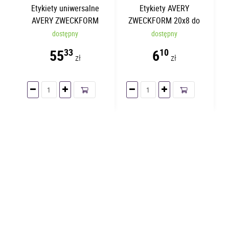
Etykiety uniwersalne
Etykiety AVERY
AVERY ZWECKFORM
ZWECKFORM 20x8 do
Economy A4 105x74mm |
opisywania ręcznego |
dostępny
dostępny
100 arkuszy
234 etykiety/opakowanie
55
6
33
10
zł
zł