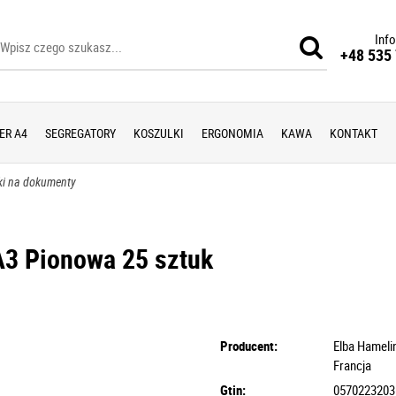
Info
+48 535 
ER A4
SEGREGATORY
KOSZULKI
ERGONOMIA
KAWA
KONTAKT
ki na dokumenty
A3 Pionowa 25 sztuk
Producent:
Elba Hameli
Francja
Gtin:
0570223203