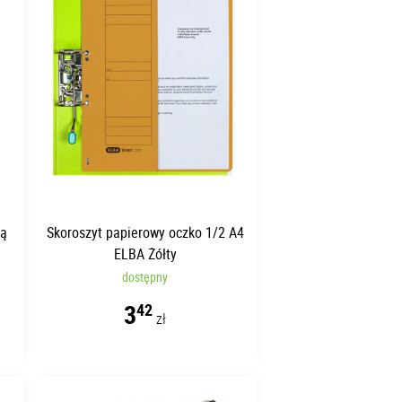
ką
Skoroszyt papierowy oczko 1/2 A4
ELBA Żółty
dostępny
3
42
zł