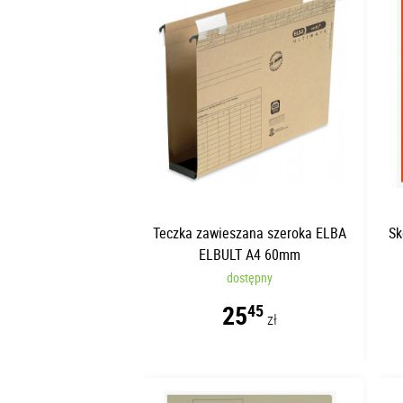
Teczka zawieszana szeroka ELBA
Sk
ELBULT A4 60mm
dostępny
25
45
zł