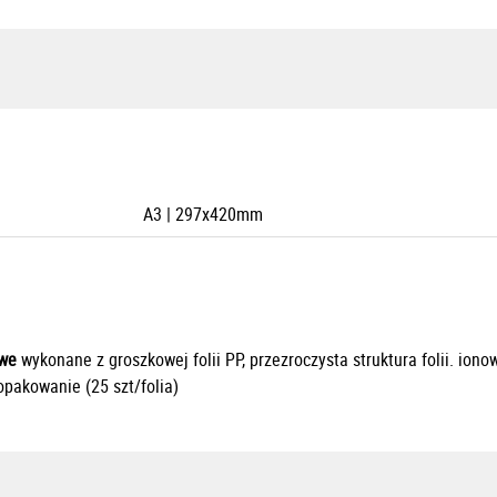
A3 | 297x420mm
owe
wykonane z groszkowej folii PP, przezroczysta struktura folii. ion
opakowanie (25 szt/folia)