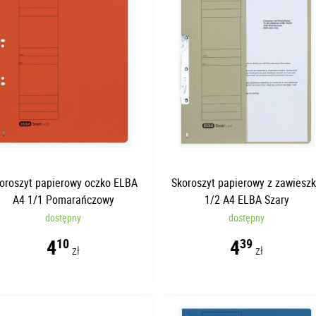
oroszyt papierowy oczko ELBA
Skoroszyt papierowy z zawiesz
A4 1/1 Pomarańczowy
1/2 A4 ELBA Szary
dostępny
dostępny
4
4
10
39
zł
zł