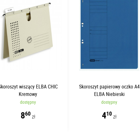
Skoroszyt wiszący ELBA CHIC
Skoroszyt papierowy oczko A4
Kremowy
ELBA Niebieski
dostępny
dostępny
8
4
60
10
zł
zł