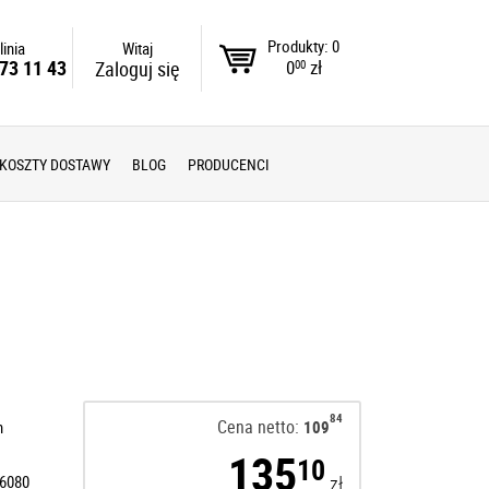
Produkty: 0
linia
Witaj
0
zł
73 11 43
Zaloguj się
00
KOSZTY DOSTAWY
BLOG
PRODUCENCI
84
Cena netto:
n
109
135
10
6080
zł