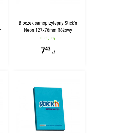
n
Bloczek samoprzylepny Stick'n
y
Neon 127x76mm Różowy
dostępny
7
43
zł