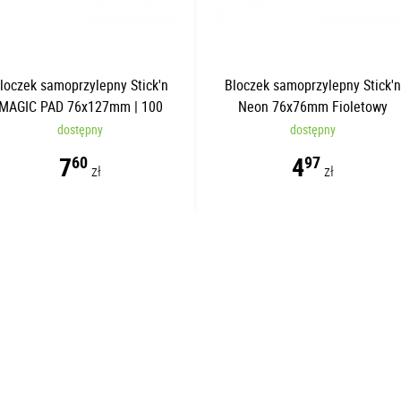
loczek samoprzylepny Stick'n
Bloczek samoprzylepny Stick'
MAGIC PAD 76x127mm | 100
Neon 76x76mm Fioletowy
kartek
dostępny
dostępny
7
4
60
97
zł
zł