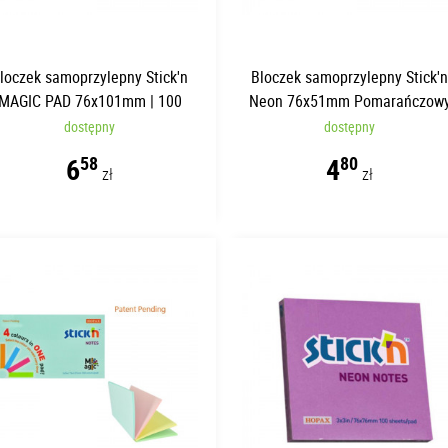
loczek samoprzylepny Stick'n
Bloczek samoprzylepny Stick'
MAGIC PAD 76x101mm | 100
Neon 76x51mm Pomarańczow
kartek
dostępny
dostępny
6
4
58
80
zł
zł