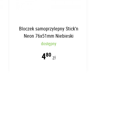
n
Bloczek samoprzylepny Stick'n
Neon 76x51mm Niebieski
dostępny
4
80
zł