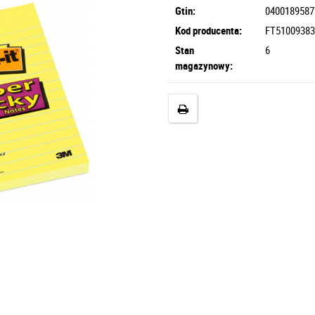
Gtin:
0400189587
Kod producenta:
FT51009383
Stan
6
magazynowy: