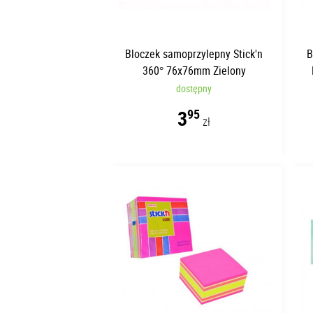
Bloczek samoprzylepny Stick'n
B
360° 76x76mm Zielony
dostępny
3
95
zł