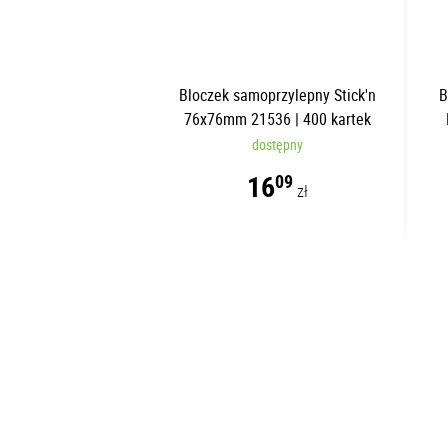
Bloczek samoprzylepny Stick'n
B
76x76mm 21536 | 400 kartek
dostępny
16
09
zł