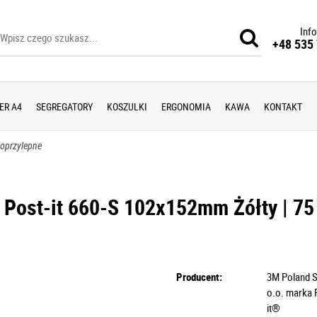
Info
+48 535 
ER A4
SEGREGATORY
KOSZULKI
ERGONOMIA
KAWA
KONTAKT
moprzylepne
Post-it 660-S 102x152mm Żółty | 75
Producent:
3M Poland S
o.o. marka 
it®