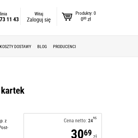
Produkty: 0
linia
Witaj
0
zł
73 11 43
Zaloguj się
00
KOSZTY DOSTAWY
BLOG
PRODUCENCI
 kartek
95
Cena netto:
p. z
24
Post-
30
69
zł