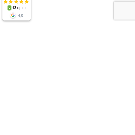
NEWSLETTER
Zapisz sie do newslettera i odbierz
RABAT 10%
przy zakupach powyżej 150zł
* rabaty nie łączą się
Adres e-mail
ZAPISZ
*
Zapisuję się na newsletter. Wyrażam zgodę na otrzymywanie od