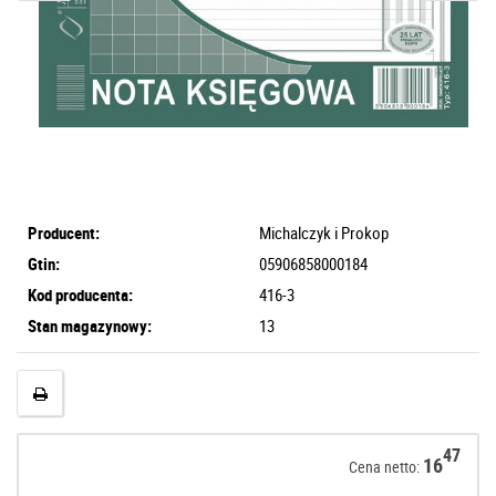
Producent:
Michalczyk i Prokop
Gtin:
05906858000184
Kod producenta:
416-3
Stan magazynowy:
13
47
16
Cena netto: