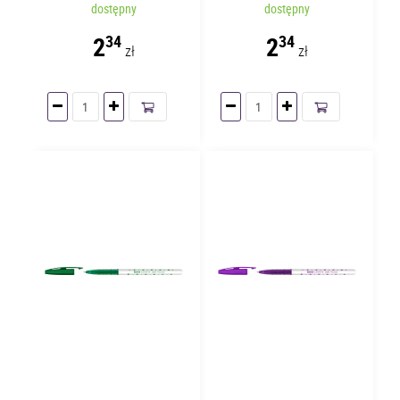
Czarny TO-059
Czerwony TO-059
dostępny
dostępny
2
2
34
34
zł
zł