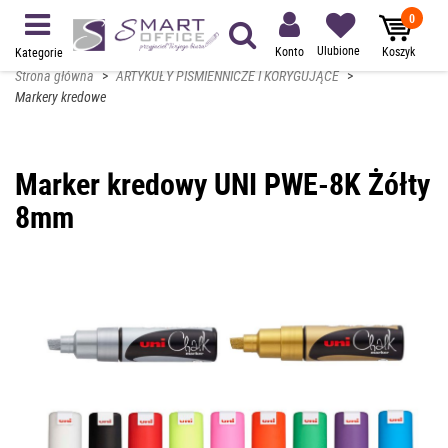
0
Ulubione
Konto
Koszyk
Kategorie
Strona główna
>
ARTYKUŁY PIŚMIENNICZE I KORYGUJĄCE
>
Markery kredowe
Marker kredowy UNI PWE-8K Żółty
8mm