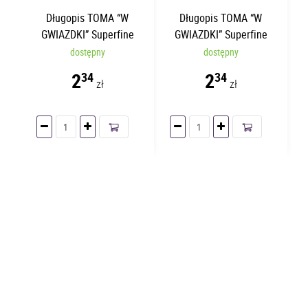
Długopis TOMA “W
Długopis TOMA “W
GWIAZDKI” Superfine
GWIAZDKI” Superfine
Zielony TO-059
Fioletowy TO-059
dostępny
dostępny
2
2
34
34
zł
zł