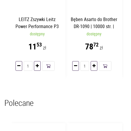
LEITZ Zszywki Leitz
Bęben Asarto do Brother
Power Performance P3
DR-1090 | 10000 str. |
24/6 Białe
black
dostępny
dostępny
11
78
53
72
zł
zł
Polecane