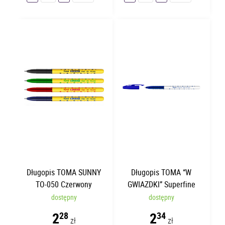
Długopis TOMA SUNNY
Długopis TOMA “W
TO-050 Czerwony
GWIAZDKI” Superfine
Niebieski TO-059
dostępny
dostępny
2
2
28
34
zł
zł