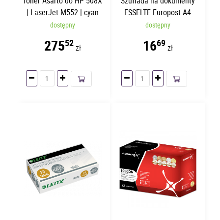
Toner Asarto do HP 508X
Szuflada na dokumenty
| LaserJet M552 | cyan
ESSELTE Europost A4
Zielona Przezroczysta
dostępny
dostępny
275
16
52
69
zł
zł