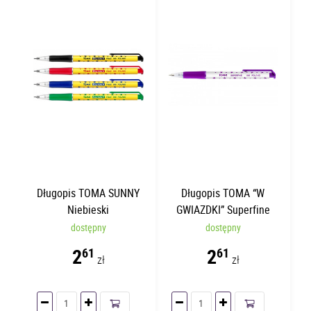
Długopis TOMA SUNNY
Długopis TOMA “W
Niebieski
GWIAZDKI” Superfine
Fioletowy TO-069
dostępny
dostępny
2
2
61
61
zł
zł