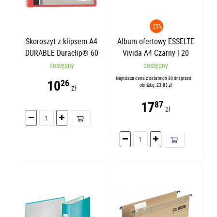
-25%
Skoroszyt z klipsem A4
Album ofertowy ESSELTE
DURABLE Duraclip® 60
Vivida A4 Czarny | 20
Czerwony | 60 kartek
koszulek
dostępny
dostępny
Najniższa cena z ostatnich 30 dni przed
10
26
obniżką: 23.83 zł
zł
17
87
zł