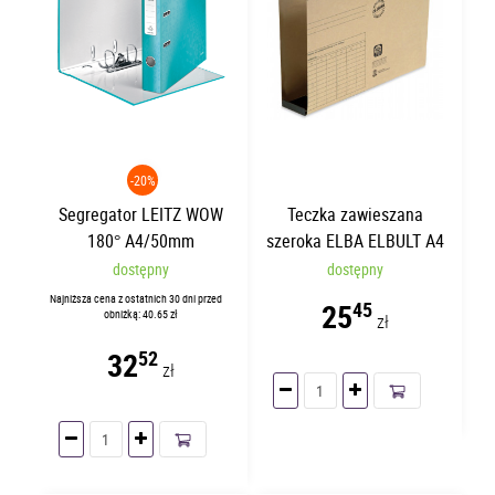
-20%
Segregator LEITZ WOW
Teczka zawieszana
180° A4/50mm
szeroka ELBA ELBULT A4
Turkusowy 10060051
60mm
dostępny
dostępny
Najniższa cena z ostatnich 30 dni przed
25
45
obniżką: 40.65 zł
zł
32
52
zł