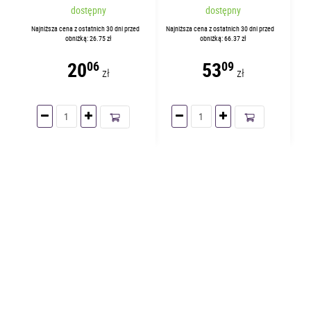
koszulek | 45641095
Czarny 11130095
dostępny
dostępny
Najniższa cena z ostatnich 30 dni przed
Najniższa cena z ostatnich 30 dni przed
obniżką: 26.75 zł
obniżką: 66.37 zł
20
53
06
09
zł
zł