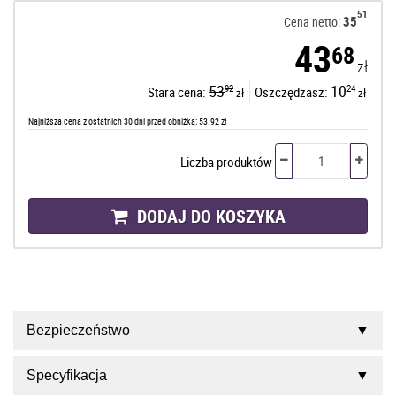
51
35
Cena netto:
43
68
zł
53
10
92
24
Stara cena:
Oszczędzasz:
zł
zł
Najniższa cena z ostatnich 30 dni przed obniżką: 53.92 zł
Liczba produktów
DODAJ DO KOSZYKA
Bezpieczeństwo
Specyfikacja