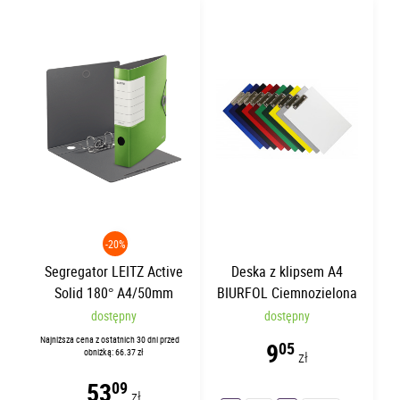
-20%
Segregator LEITZ Active
Deska z klipsem A4
Solid 180° A4/50mm
BIURFOL Ciemnozielona
Zielony
dostępny
dostępny
Najniższa cena z ostatnich 30 dni przed
9
05
obniżką: 66.37 zł
zł
53
09
zł