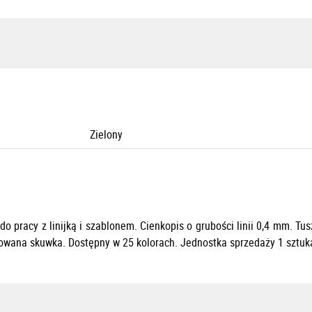
Zielony
do pracy z linijką i szablonem. Cienkopis o grubości
linii 0,4 mm.
T
us
owana skuwka. D
ostępny w 25 kolorach. J
ednostka sprzedaży 1 sztuk