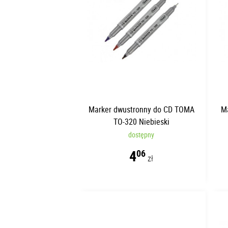
Marker dwustronny do CD TOMA
M
TO-320 Niebieski
dostępny
4
06
zł