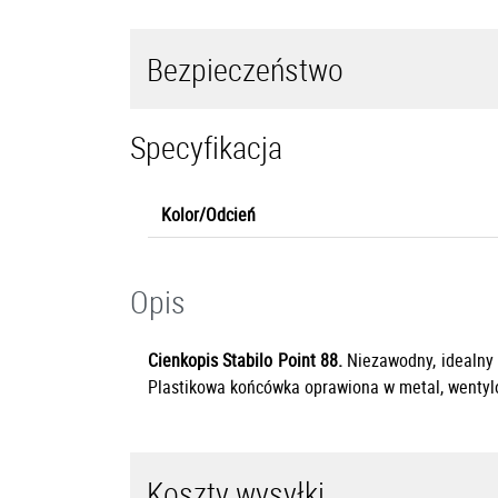
Bezpieczeństwo
Specyfikacja
Kolor/Odcień
Opis
Cienkopis Stabilo Point 88.
N
iezawodny, idealny 
P
lastikowa końcówka oprawiona w metal,
wentyl
Koszty wysyłki