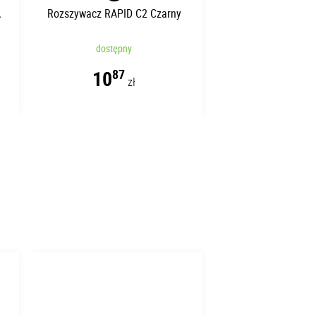
A
Rozszywacz RAPID C2 Czarny
dostępny
10
87
zł