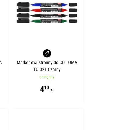
A
Marker dwustronny do CD TOMA
TO-321 Czarny
dostępny
4
13
zł