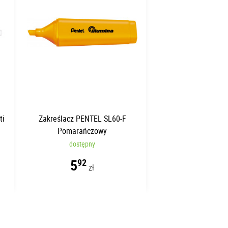
ti
Zakreślacz PENTEL SL60-F
Pomarańczowy
dostępny
5
92
zł