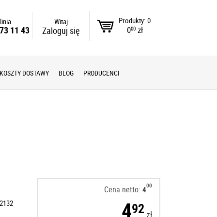
Produkty: 0
linia
Witaj
0
zł
73 11 43
Zaloguj się
00
KOSZTY DOSTAWY
BLOG
PRODUCENCI
00
Cena netto:
4
4
2132
92
zł