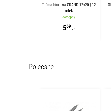
Taśma biurowa GRAND 12x20 | 12
O
rolek
dostępny
5
69
zł
Polecane