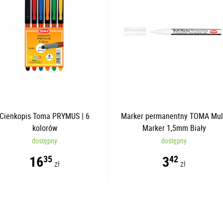
Cienkopis Toma PRYMUS | 6
Marker permanentny TOMA Mul
kolorów
Marker 1,5mm Biały
dostępny
dostępny
16
3
35
42
zł
zł