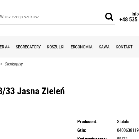
Info
+48 535 
ER A4
SEGREGATORY
KOSZULKI
ERGONOMIA
KAWA
KONTAKT
>
Cienkopisy
8/33 Jasna Zieleń
Producent:
Stabilo
Gtin:
0400638119
Kod producenta:
88/33