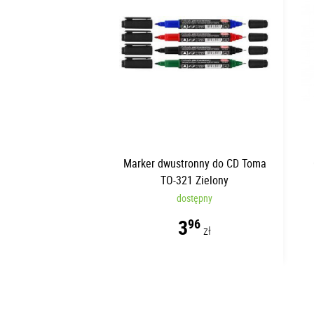
Marker dwustronny do CD Toma
TO-321 Zielony
dostępny
3
96
zł