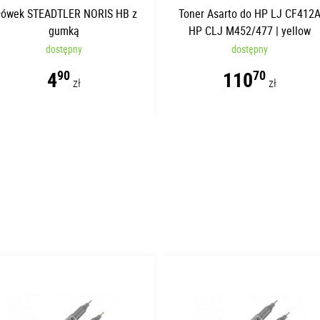
łówek STEADTLER NORIS HB z
Toner Asarto do HP LJ CF412
gumką
HP CLJ M452/477 | yellow
dostępny
dostępny
4
110
90
70
zł
zł