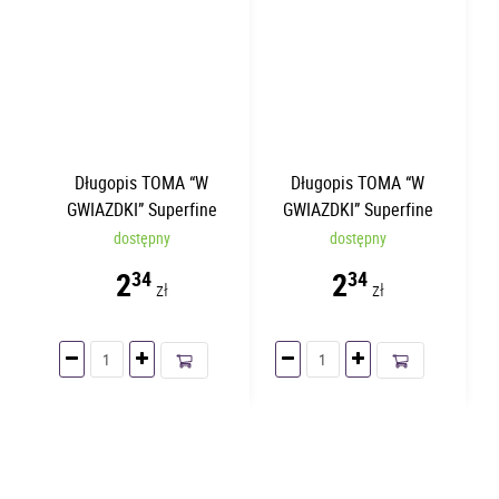
Długopis TOMA “W
Długopis TOMA “W
GWIAZDKI” Superfine
GWIAZDKI” Superfine
Czerwony TO-059
Zielony TO-059
dostępny
dostępny
2
2
34
34
zł
zł