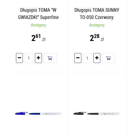
Długopis TOMA “W
Długopis TOMA SUNNY
GWIAZDKI” Superfine
TO-050 Czerwony
Fioletowy TO-069
dostępny
dostępny
2
2
61
28
zł
zł