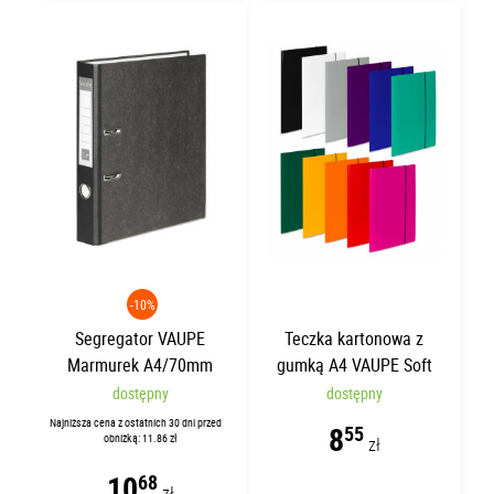
-10%
Segregator VAUPE
Teczka kartonowa z
Marmurek A4/70mm
gumką A4 VAUPE Soft
Czarny 001/02
Żółta
dostępny
dostępny
Najniższa cena z ostatnich 30 dni przed
8
55
obniżką: 11.86 zł
zł
10
68
zł