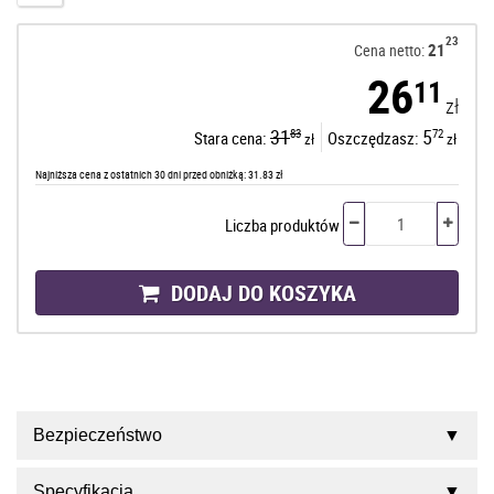
23
21
Cena netto:
26
11
zł
31
5
83
72
Stara cena:
Oszczędzasz:
zł
zł
Najniższa cena z ostatnich 30 dni przed obniżką: 31.83 zł
Liczba produktów
DODAJ DO KOSZYKA
Bezpieczeństwo
Specyfikacja