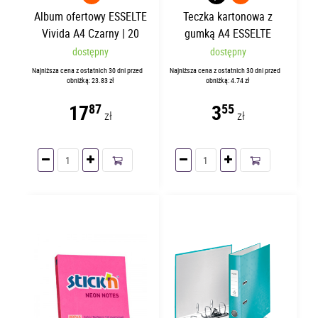
Album ofertowy ESSELTE
Teczka kartonowa z
Vivida A4 Czarny | 20
gumką A4 ESSELTE
koszulek
Granatowa
dostępny
dostępny
Najniższa cena z ostatnich 30 dni przed
Najniższa cena z ostatnich 30 dni przed
obniżką: 23.83 zł
obniżką: 4.74 zł
17
3
87
55
zł
zł