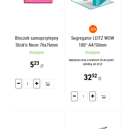
-20%
Bloczek samoprzylepny
Segregator LEITZ WOW
Stick'n Neon 76x76mm
180° A4/50mm
Ciemnoróżowy 21165
Turkusowy 10060051
dostępny
dostępny
Najniższa cena z ostatnich 30 dni przed
5
23
obniżką: 40.65 zł
zł
32
52
zł