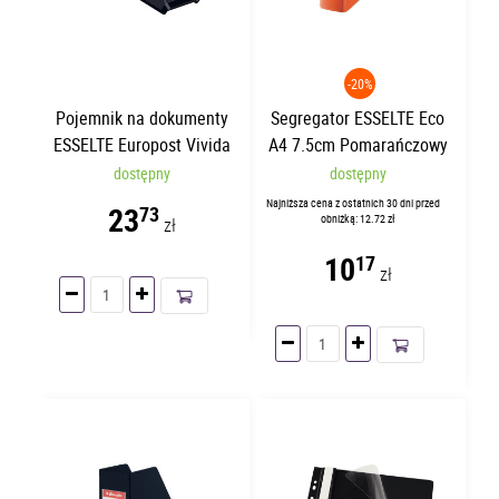
-20%
Pojemnik na dokumenty
Segregator ESSELTE Eco
ESSELTE Europost Vivida
A4 7.5cm Pomarańczowy
Czarny 21440
11234
dostępny
dostępny
Najniższa cena z ostatnich 30 dni przed
23
73
obniżką: 12.72 zł
zł
10
17
zł