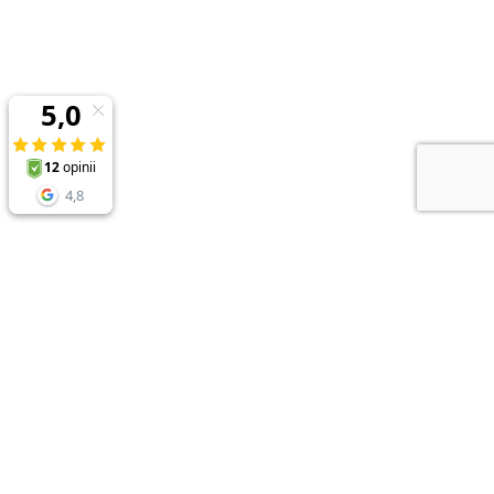
NEWSLETTER
Zapisz sie do newslettera i odbierz
RABAT 10%
przy zakupach powyżej 150zł