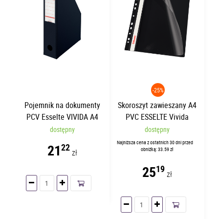
-25%
Pojemnik na dokumenty
Skoroszyt zawieszany A4
PCV Esselte VIVIDA A4
PVC ESSELTE Vivida
7cm Czarny
Czarny | 10 sztuk
dostępny
dostępny
Najniższa cena z ostatnich 30 dni przed
21
22
obniżką: 33.59 zł
zł
25
19
zł