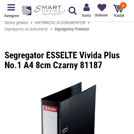
0
Ulubione
Konto
Koszyk
Kategorie
Strona główna
>
ARCHIWIZACJA DOKUMENTÓW
>
Segregatory na dokumenty
>
Segregatory Premium
Segregator ESSELTE Vivida Plus
No.1 A4 8cm Czarny 81187