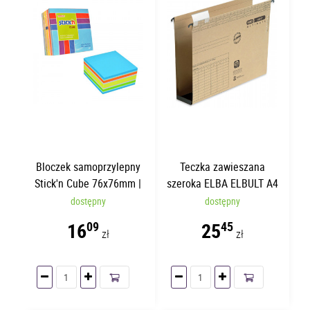
Bloczek samoprzylepny
Teczka zawieszana
Stick'n Cube 76x76mm |
szeroka ELBA ELBULT A4
400 kartek
60mm
dostępny
dostępny
16
25
09
45
zł
zł