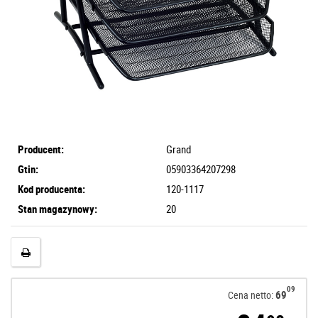
Producent:
Grand
Gtin:
05903364207298
Kod producenta:
120-1117
Stan magazynowy:
20
09
69
Cena netto: