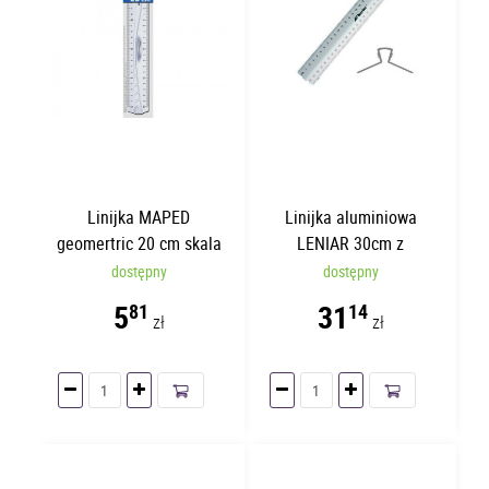
Linijka MAPED
Linijka aluminiowa
geomertric 20 cm skala
LENIAR 30cm z
po obu stronach z
uchwytem 30161
dostępny
dostępny
uchwytem
5
31
81
14
zł
zł