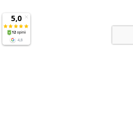
NEWSLETTER
Zapisz sie do newslettera i odbierz
RABAT 10%
przy zakupach powyżej 150zł
* rabaty nie łączą się