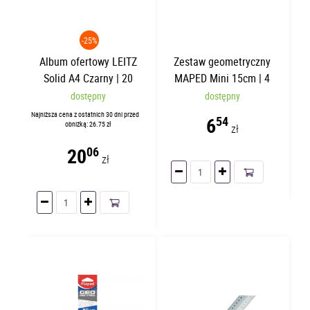
-25%
Album ofertowy LEITZ
Zestaw geometryczny
Solid A4 Czarny | 20
MAPED Mini 15cm | 4
koszulek | 45641095
elementy
dostępny
dostępny
Najniższa cena z ostatnich 30 dni przed
6
54
obniżką: 26.75 zł
zł
20
06
zł