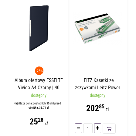
-25%
Album ofertowy ESSELTE
LEITZ Kasetki ze
Vivida A4 Czarny | 40
zszywkami Leitz Power
koszulek
Performance K10 26/10
dostępny
dostępny
Najniższa cena z ostatnich 30 dni przed
202
85
obniżką: 33.71 zł
zł
25
28
zł