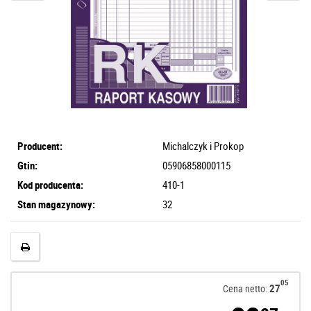
Producent:
Michalczyk i Prokop
Gtin:
05906858000115
Kod producenta:
410-1
Stan magazynowy:
32
05
27
Cena netto: