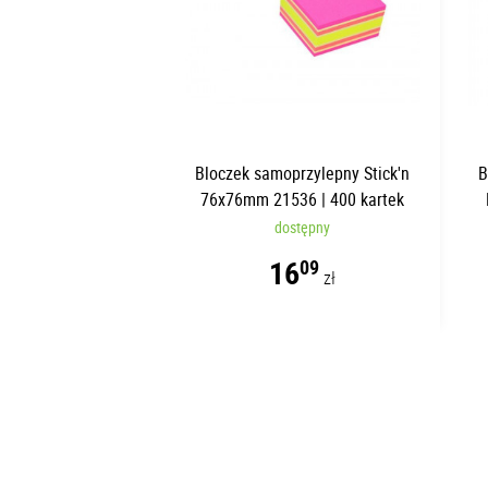
Bloczek samoprzylepny Stick'n
B
76x76mm 21536 | 400 kartek
dostępny
16
09
zł