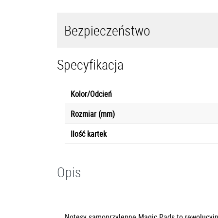
Bezpieczeństwo
Specyfikacja
Kolor/Odcień
Rozmiar (mm)
Ilość kartek
Opis
Notesy samoprzylepne Magic Pads to rewolucyjn