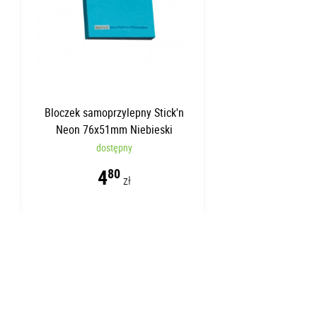
n
Bloczek samoprzylepny Stick'n
Neon 76x51mm Niebieski
dostępny
4
80
zł