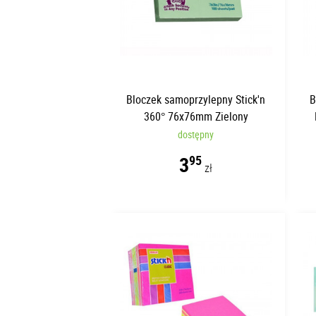
Bloczek samoprzylepny Stick'n
B
360° 76x76mm Zielony
dostępny
3
95
zł