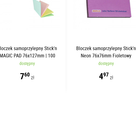
loczek samoprzylepny Stick'n
Bloczek samoprzylepny Stick'
MAGIC PAD 76x127mm | 100
Neon 76x76mm Fioletowy
kartek
dostępny
dostępny
7
4
60
97
zł
zł