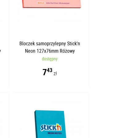
n
Bloczek samoprzylepny Stick'n
y
Neon 127x76mm Różowy
dostępny
7
43
zł