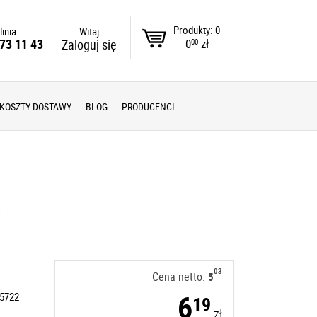
Produkty: 0
linia
Witaj
0
zł
73 11 43
Zaloguj się
00
KOSZTY DOSTAWY
BLOG
PRODUCENCI
x
03
Cena netto:
5
6
5722
19
zł