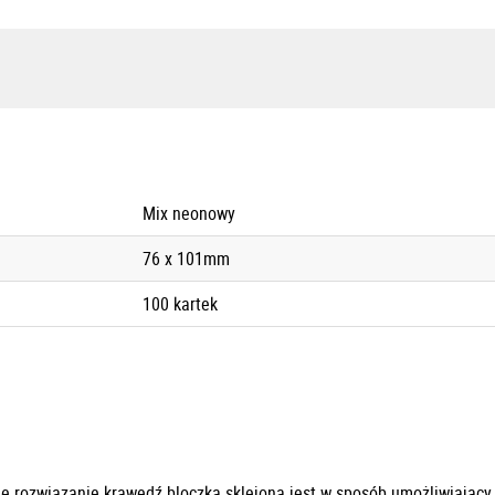
Mix neonowy
76 x 101mm
100 kartek
e rozwiązanie krawędź bloczka sklejona jest w sposób umożliwiając