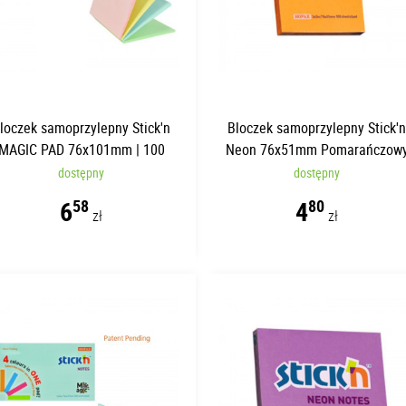
loczek samoprzylepny Stick'n
Bloczek samoprzylepny Stick'
MAGIC PAD 76x101mm | 100
Neon 76x51mm Pomarańczow
kartek
dostępny
dostępny
6
4
58
80
zł
zł