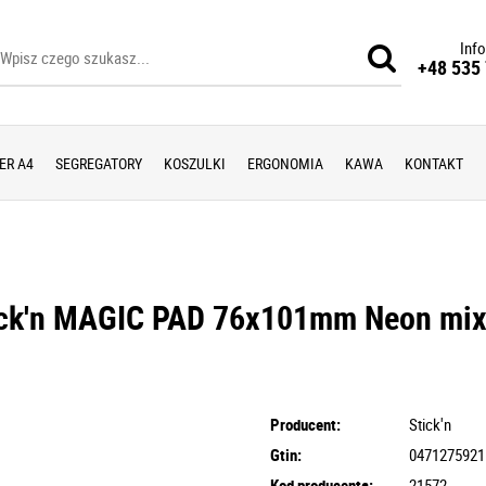
Info
+48 535 
ER A4
SEGREGATORY
KOSZULKI
ERGONOMIA
KAWA
KONTAKT
ick'n MAGIC PAD 76x101mm Neon mi
Producent:
Stick'n
Gtin:
0471275921
Kod producenta:
21572