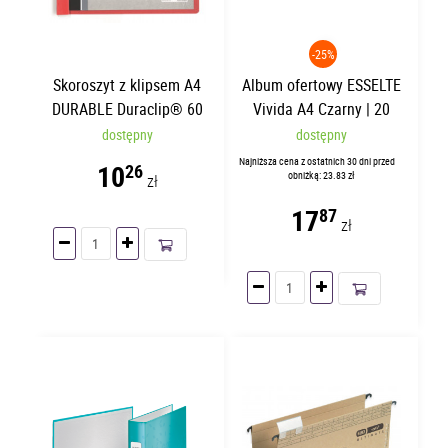
-25%
Skoroszyt z klipsem A4
Album ofertowy ESSELTE
DURABLE Duraclip® 60
Vivida A4 Czarny | 20
Czerwony | 60 kartek
koszulek
dostępny
dostępny
Najniższa cena z ostatnich 30 dni przed
10
26
obniżką: 23.83 zł
zł
17
87
zł