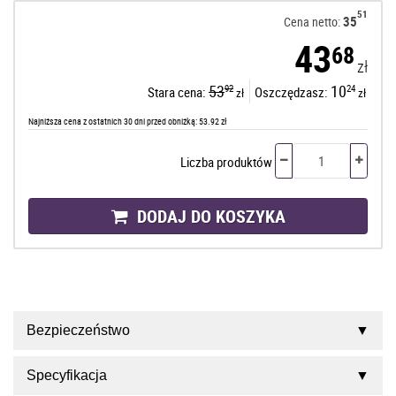
51
35
Cena netto:
43
68
zł
53
10
92
24
Stara cena:
Oszczędzasz:
zł
zł
Najniższa cena z ostatnich 30 dni przed obniżką: 53.92 zł
Liczba produktów
DODAJ DO KOSZYKA
Bezpieczeństwo
Specyfikacja