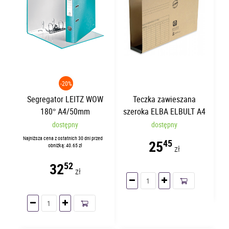
-20%
Segregator LEITZ WOW
Teczka zawieszana
180° A4/50mm
szeroka ELBA ELBULT A4
Turkusowy 10060051
60mm
dostępny
dostępny
Najniższa cena z ostatnich 30 dni przed
25
45
obniżką: 40.65 zł
zł
32
52
zł