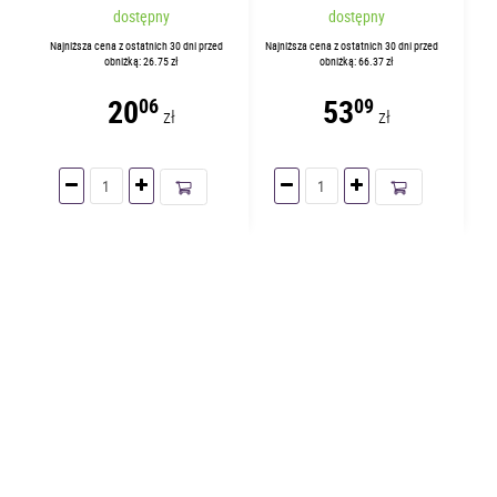
koszulek | 45641095
Czarny 11130095
dostępny
dostępny
Najniższa cena z ostatnich 30 dni przed
Najniższa cena z ostatnich 30 dni przed
obniżką: 26.75 zł
obniżką: 66.37 zł
20
53
06
09
zł
zł