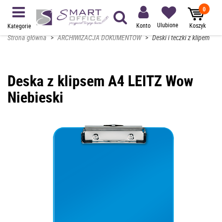
0
Ulubione
Konto
Koszyk
Kategorie
Strona główna
>
ARCHIWIZACJA DOKUMENTÓW
>
Deski i teczki z klipem
Deska z klipsem A4 LEITZ Wow
Niebieski