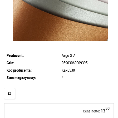
Producent:
Argo S.A.
Gtin:
05903069009395
Kod producenta:
Kak0530
Stan magazynowy:
4
50
13
Cena netto: