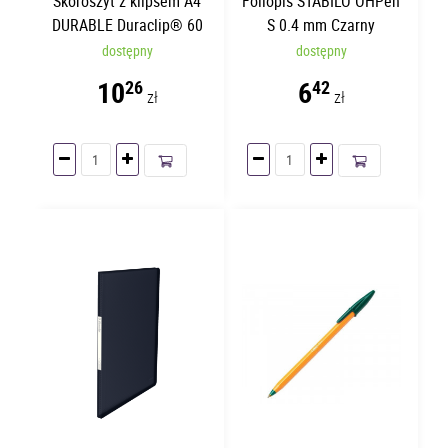
Skoroszyt z klipsem A4
Foliopis STABILO OHPen
DURABLE Duraclip® 60
S 0.4 mm Czarny
Czerwony | 60 kartek
dostępny
dostępny
10
6
26
42
zł
zł