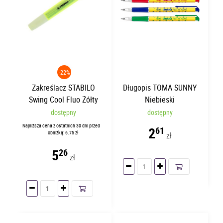
-22%
Zakreślacz STABILO
Długopis TOMA SUNNY
Swing Cool Fluo Żółty
Niebieski
dostępny
dostępny
Najniższa cena z ostatnich 30 dni przed
2
61
obniżką: 6.75 zł
zł
5
26
zł