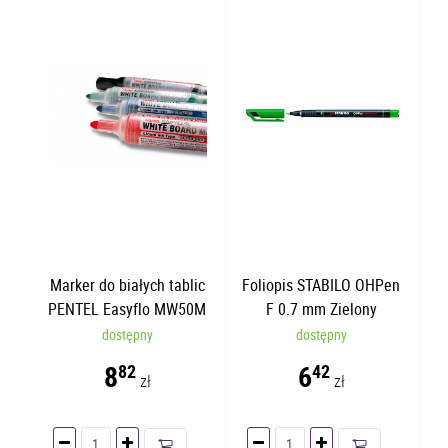
Marker do białych tablic
Foliopis STABILO OHPen
PENTEL Easyflo MW50M
F 0.7 mm Zielony
Niebieski | Okrągły
dostępny
dostępny
8
6
82
42
zł
zł