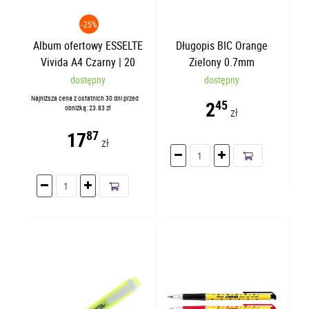
-25%
Album ofertowy ESSELTE
Długopis BIC Orange
Vivida A4 Czarny | 20
Zielony 0.7mm
koszulek
dostępny
dostępny
Najniższa cena z ostatnich 30 dni przed
2
45
obniżką: 23.83 zł
zł
17
87
zł