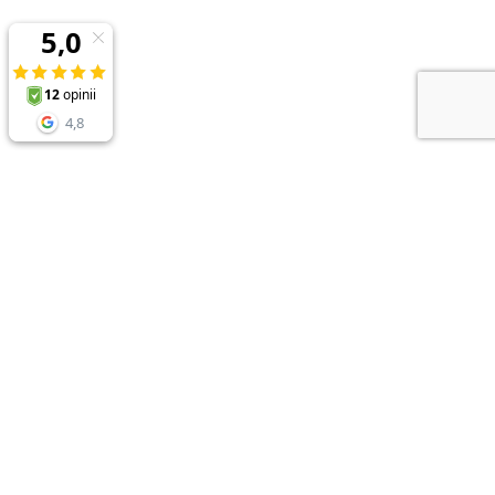
NEWSLETTER
Zapisz sie do newslettera i odbierz
RABAT 10%
przy zakupach powyżej 150zł
* rabaty nie łączą się
Adres e-mail
ZAPISZ
*