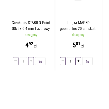
Cienkopis STABILO Point
Linijka MAPED
88/57 0.4 mm Lazurowy
geomertric 20 cm skala
po obu stronach z
dostępny
dostępny
uchwytem
4
5
92
81
zł
zł