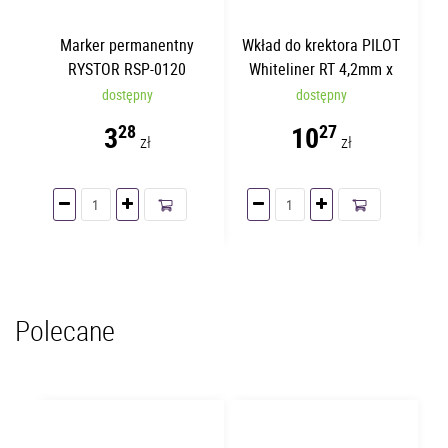
Marker permanentny
Wkład do krektora PILOT
RYSTOR RSP-0120
Whiteliner RT 4,2mm x
Zielony | Okrągły
6m
dostępny
dostępny
3
10
28
27
zł
zł
Polecane