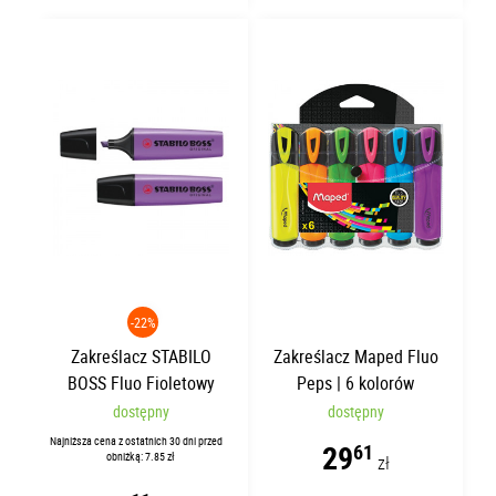
-22%
Zakreślacz STABILO
Zakreślacz Maped Fluo
BOSS Fluo Fioletowy
Peps | 6 kolorów
dostępny
dostępny
Najniższa cena z ostatnich 30 dni przed
29
61
obniżką: 7.85 zł
zł