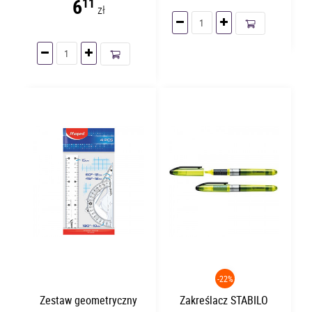
6
11
zł
-22%
Zestaw geometryczny
Zakreślacz STABILO