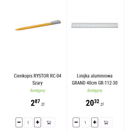
Cienkopis RYSTOR RC-04
Linijka aluminiowa
Szary
GRAND 40cm GR-112-30
dostępny
dostępny
2
20
87
32
zł
zł