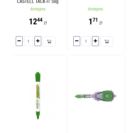
CASTELL TACK-IT 50g
dostępny
dostępny
12
1
44
71
zł
zł