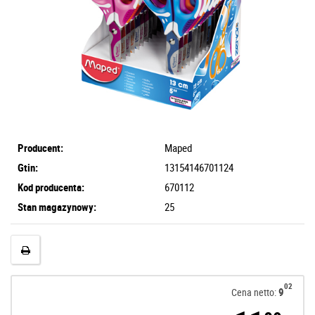
Producent:
Maped
Gtin:
13154146701124
Kod producenta:
670112
Stan magazynowy:
25
02
9
Cena netto: