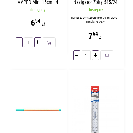
MAPED Mini 15cm | 4
Navigator Żółty 545/24
elementy
dostępny
dostępny
Najniższa cena z ostatnich 30 dni przed
6
54
obniżką: 9.79 zł
zł
7
64
zł