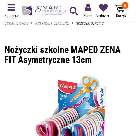
0
Ulubione
Konto
Koszyk
Kategorie
Strona główna
>
ARTYKUŁY SZKOLNE
>
Nożyczki szkolne
Nożyczki szkolne MAPED ZENA
FIT Asymetryczne 13cm