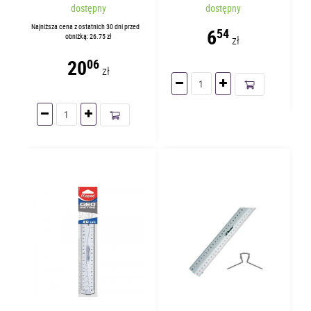
koszulek | 45641095
elementy
dostępny
dostępny
Najniższa cena z ostatnich 30 dni przed
6
54
obniżką: 26.75 zł
zł
20
06
zł