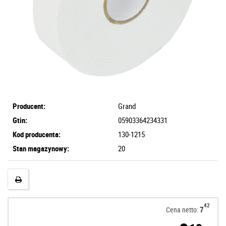
Producent:
Grand
Gtin:
05903364234331
Kod producenta:
130-1215
Stan magazynowy:
20
42
7
Cena netto: