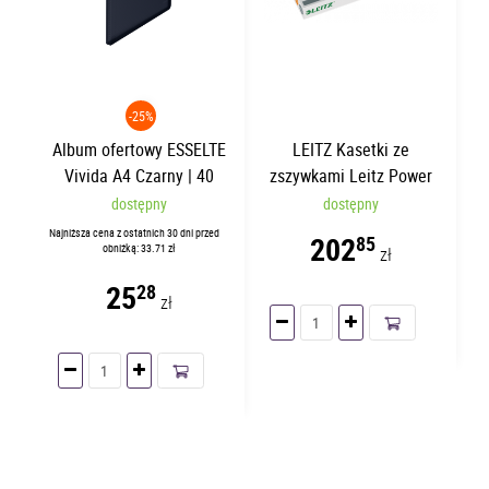
-25%
Album ofertowy ESSELTE
LEITZ Kasetki ze
Vivida A4 Czarny | 40
zszywkami Leitz Power
koszulek
Performance K10 26/10
dostępny
dostępny
Najniższa cena z ostatnich 30 dni przed
202
85
obniżką: 33.71 zł
zł
25
28
zł