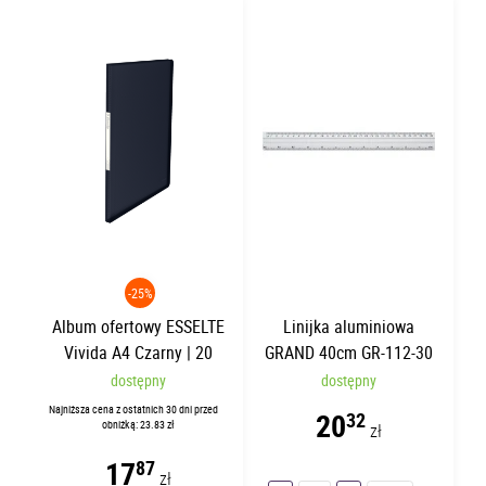
-25%
Album ofertowy ESSELTE
Linijka aluminiowa
Vivida A4 Czarny | 20
GRAND 40cm GR-112-30
koszulek
dostępny
dostępny
Najniższa cena z ostatnich 30 dni przed
20
32
obniżką: 23.83 zł
zł
17
87
zł