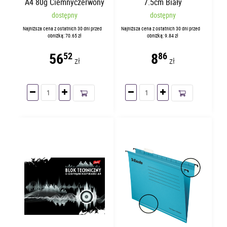
A4 80g Ciemnyczerwony
7.5cm Biały
R28 | 500 arkuszy
dostępny
dostępny
Najniższa cena z ostatnich 30 dni przed
Najniższa cena z ostatnich 30 dni przed
obniżką: 70.65 zł
obniżką: 9.84 zł
56
8
52
86
zł
zł