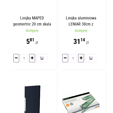
Linijka MAPED
Linijka aluminiowa
geomertric 20 cm skala
LENIAR 30cm z
po obu stronach z
uchwytem 30161
dostępny
dostępny
uchwytem
5
31
81
14
zł
zł