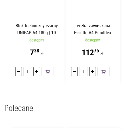
Blok techniczny czarny
Teczka zawieszana
UNIPAP A4 180g | 10
Esselte A4 Pendflex
kartek
Standard Niebieskie | 25
dostępny
dostępny
sztuk
7
112
38
75
zł
zł
Polecane