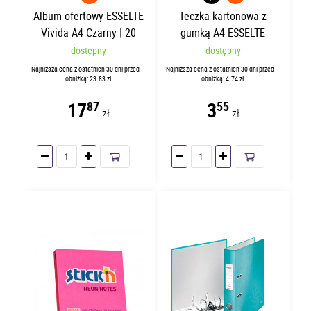
Album ofertowy ESSELTE
Teczka kartonowa z
Vivida A4 Czarny | 20
gumką A4 ESSELTE
koszulek
Granatowa
dostępny
dostępny
Najniższa cena z ostatnich 30 dni przed
Najniższa cena z ostatnich 30 dni przed
obniżką: 23.83 zł
obniżką: 4.74 zł
17
3
87
55
zł
zł