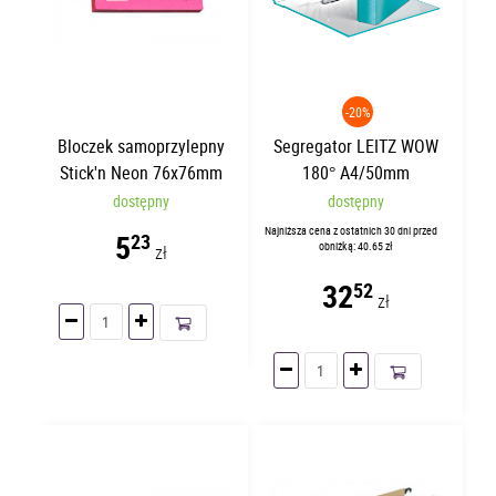
-20%
Bloczek samoprzylepny
Segregator LEITZ WOW
Stick'n Neon 76x76mm
180° A4/50mm
Ciemnoróżowy 21165
Turkusowy 10060051
dostępny
dostępny
Najniższa cena z ostatnich 30 dni przed
5
23
obniżką: 40.65 zł
zł
32
52
zł