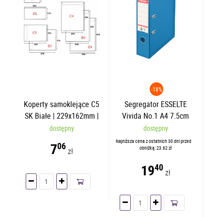
-18%
Koperty samoklejące C5
Segregator ESSELTE
SK Białe | 229x162mm |
Vivida No.1 A4 7.5cm
25 sztuk
Niebieski 624067
dostępny
dostępny
Najniższa cena z ostatnich 30 dni przed
7
06
obniżką: 23.62 zł
zł
19
40
zł