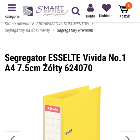
0
Ulubione
Konto
Koszyk
Kategorie
Strona główna
>
ARCHIWIZACJA DOKUMENTÓW
>
Segregatory na dokumenty
>
Segregatory Premium
Segregator ESSELTE Vivida No.1
A4 7.5cm Żółty 624070