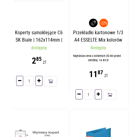
-22%
Koperty samoklejące C6
Przekładki kartonowe 1/3
SK Białe | 162x114mm |
A4 ESSELTE Mix kolorów
25 sztuk
/100/
dostępny
dostępny
Najniższa cena z ostatnich 30 dni przed
2
85
obniżką: 14.83 zł
zł
11
87
zł