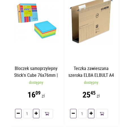
Bloczek samoprzylepny
Teczka zawieszana
Stick'n Cube 76x76mm |
szeroka ELBA ELBULT A4
400 kartek
60mm
dostępny
dostępny
16
25
09
45
zł
zł