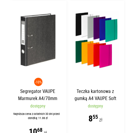
-10%
Segregator VAUPE
Teczka kartonowa z
Marmurek A4/70mm
gumką A4 VAUPE Soft
Czarny 001/02
Żółta
dostępny
dostępny
Najniższa cena z ostatnich 30 dni przed
8
55
obniżką: 11.86 zł
zł
10
68
zł