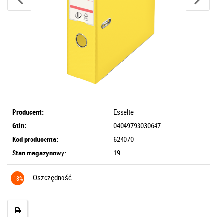
Producent:
Esselte
Gtin:
04049793030647
Kod producenta:
624070
Stan magazynowy:
19
Oszczędność
-18%