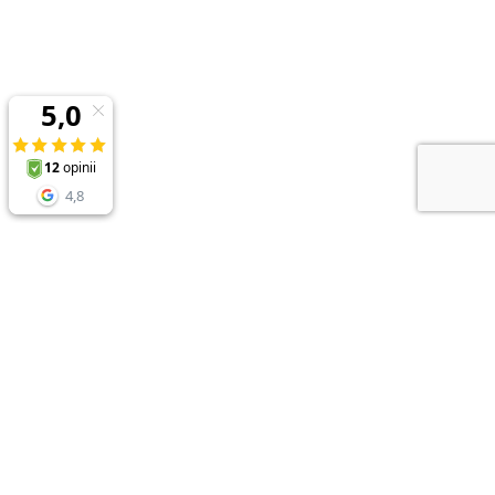
NEWSLETTER
Zapisz sie do newslettera i odbierz
RABAT 10%
przy zakupach powyżej 150zł