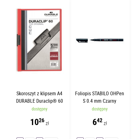
Skoroszyt z klipsem A4
Foliopis STABILO OHPen
DURABLE Duraclip® 60
S 0.4 mm Czarny
Czerwony | 60 kartek
dostępny
dostępny
10
6
26
42
zł
zł