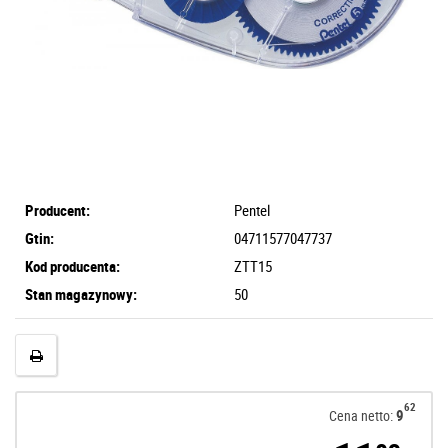
Producent:
Pentel
Gtin:
04711577047737
Kod producenta:
ZTT15
Stan magazynowy:
50
62
9
Cena netto: