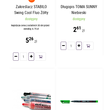
Zakreślacz STABILO
Długopis TOMA SUNNY
Swing Cool Fluo Żółty
Niebieski
dostępny
dostępny
Najniższa cena z ostatnich 30 dni przed
2
61
obniżką: 6.75 zł
zł
5
26
zł