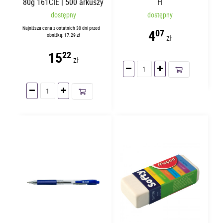
80g 161CIE | 500 arkuszy
H
dostępny
dostępny
Najniższa cena z ostatnich 30 dni przed
4
07
obniżką: 17.29 zł
zł
15
22
zł