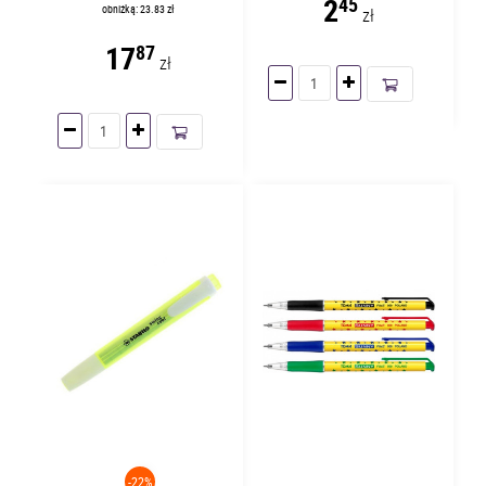
2
45
obniżką: 23.83 zł
zł
17
87
zł
-22%