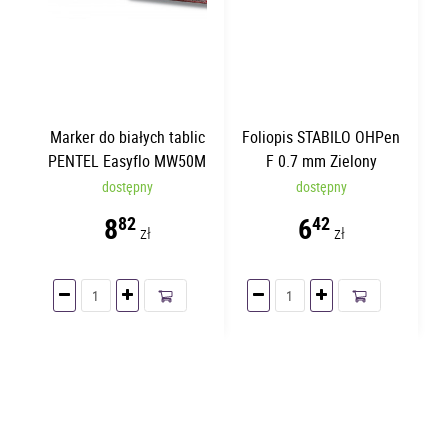
Marker do białych tablic
Foliopis STABILO OHPen
PENTEL Easyflo MW50M
F 0.7 mm Zielony
Niebieski | Okrągły
dostępny
dostępny
8
6
82
42
zł
zł