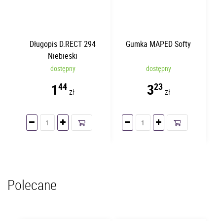
Długopis D.RECT 294
Gumka MAPED Softy
Niebieski
dostępny
dostępny
1
3
44
23
zł
zł
Polecane