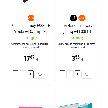
-25%
-25%
Album ofertowy ESSELTE
Teczka kartonowa z
Vivida A4 Czarny | 20
gumką A4 ESSELTE
koszulek
Granatowa
dostępny
dostępny
Najniższa cena z ostatnich 30 dni przed
Najniższa cena z ostatnich 30 dni przed
obniżką: 23.83 zł
obniżką: 4.74 zł
17
3
87
55
zł
zł