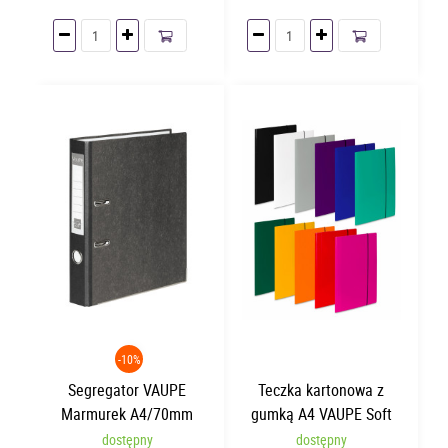
-10%
Segregator VAUPE
Teczka kartonowa z
Marmurek A4/70mm
gumką A4 VAUPE Soft
Czarny 001/02
Żółta
dostępny
dostępny