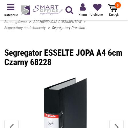
0
Ulubione
Konto
Koszyk
Kategorie
Strona główna
>
ARCHIWIZACJA DOKUMENTÓW
>
Segregatory na dokumenty
>
Segregatory Premium
Segregator ESSELTE JOPA A4 6cm
Czarny 68228