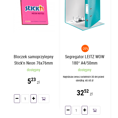
-20%
Bloczek samoprzylepny
Segregator LEITZ WOW
Stick'n Neon 76x76mm
180° A4/50mm
Ciemnoróżowy 21165
Turkusowy 10060051
dostępny
dostępny
Najniższa cena z ostatnich 30 dni przed
5
23
obniżką: 40.65 zł
zł
32
52
zł