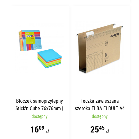
Bloczek samoprzylepny
Teczka zawieszana
Stick'n Cube 76x76mm |
szeroka ELBA ELBULT A4
400 kartek
60mm
dostępny
dostępny
16
25
09
45
zł
zł