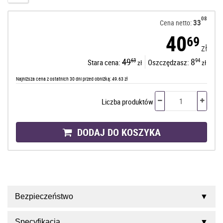
08
33
Cena netto:
40
69
zł
49
8
63
94
Stara cena:
Oszczędzasz:
zł
zł
Najniższa cena z ostatnich 30 dni przed obniżką: 49.63 zł
Liczba produktów
DODAJ DO KOSZYKA
Bezpieczeństwo
Specyfikacja