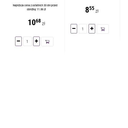
Najniższa cena z ostatnich 30 dni przed
8
55
obniżką: 11.86 zł
zł
10
68
zł