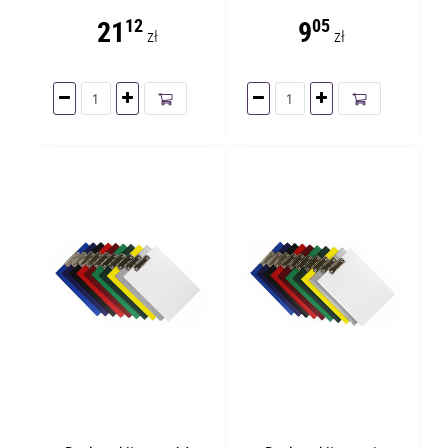
21
9
12
05
zł
zł