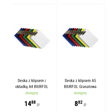
Deska z klipsem i
Deska z klipsem A5
okładką A4 BIURFOL
BIURFOL Granatowa
Żółta
dostępny
dostępny
14
8
88
82
zł
zł