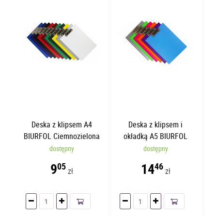
Deska z klipsem A4
Deska z klipsem i
BIURFOL Ciemnozielona
okładką A5 BIURFOL
Czarna
dostępny
dostępny
9
14
05
46
zł
zł