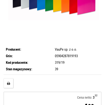
Producent:
VauPe sp. z o.o.
Gtin:
05904287819193
Kod producenta:
319/19
Stan magazynowy:
39
32
3
Cena netto: