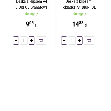
Deska z klipsem A4
Deska z klipsem i
BIURFOL Granatowa
okładką A4 BIURFOL
Bordowa
dostępny
dostępny
9
14
05
88
zł
zł