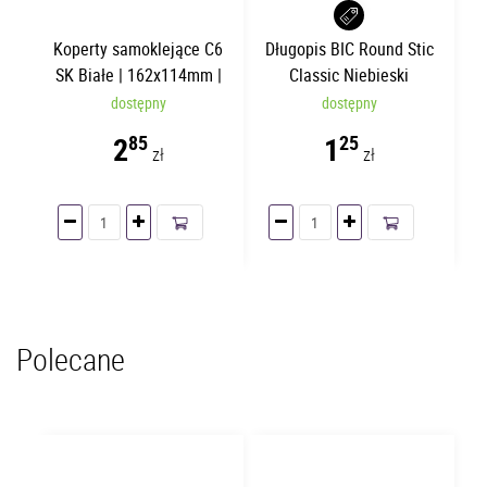
Koperty samoklejące C6
Długopis BIC Round Stic
SK Białe | 162x114mm |
Classic Niebieski
25 sztuk
dostępny
dostępny
2
1
85
25
zł
zł
Polecane