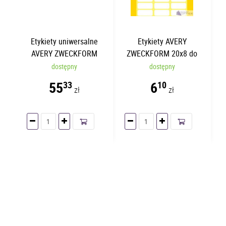
Etykiety uniwersalne
Etykiety AVERY
AVERY ZWECKFORM
ZWECKFORM 20x8 do
Economy A4 105x74mm |
opisywania ręcznego |
dostępny
dostępny
100 arkuszy
234 etykiety/opakowanie
55
6
33
10
zł
zł