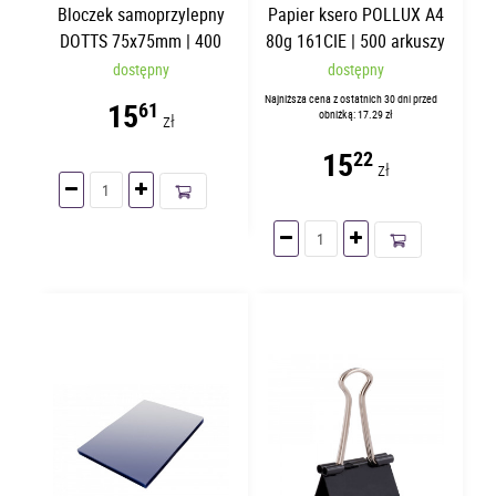
Bloczek samoprzylepny
Papier ksero POLLUX A4
DOTTS 75x75mm | 400
80g 161CIE | 500 arkuszy
kartek
dostępny
dostępny
Najniższa cena z ostatnich 30 dni przed
15
61
obniżką: 17.29 zł
zł
15
22
zł