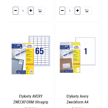
Etykiety AVERY
Etykiety Avery
ZWECKFORM Ultragrip
Zweckform A4
A4 38x21.2mm | 100
210x297mm | 30 arkuszy