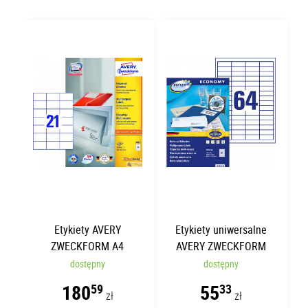
Etykiety AVERY
Etykiety uniwersalne
ZWECKFORM A4
AVERY ZWECKFORM
70x42.3mm | 100 arkuszy
Economy 48.5 x 16.9mm
dostępny
dostępny
| 100 arkuszy | 65 etykiet
180
55
59
33
zł
zł