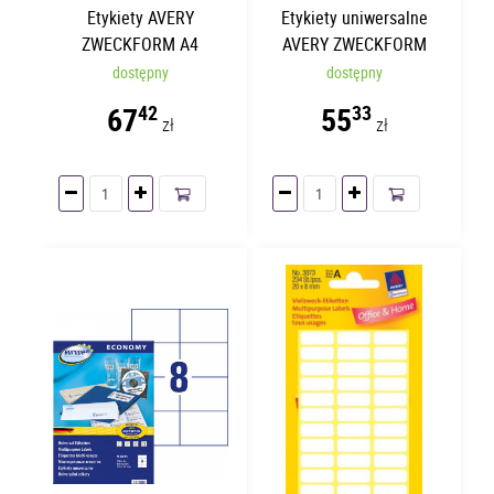
Etykiety AVERY
Etykiety uniwersalne
ZWECKFORM A4
AVERY ZWECKFORM
199.6x143.5mm | 25
Economy A4 105 x
dostępny
dostępny
arkuszy | 2 etykiety
42.3mm | 100 arkuszy
67
55
42
33
zł
zł