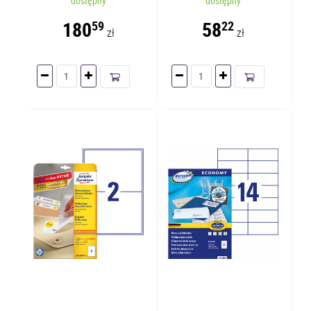
dostępny
dostępny
arkuszy | 65 etykiet
| 1 etykieta
180
58
59
22
zł
zł