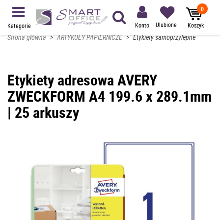
0
Ulubione
Konto
Koszyk
Kategorie
Strona główna
>
ARTYKUŁY PAPIERNICZE
>
Etykiety samoprzylepne
Etykiety adresowa AVERY
ZWECKFORM A4 199.6 x 289.1mm
| 25 arkuszy