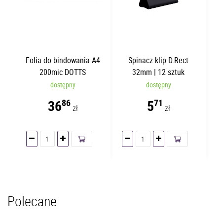
Folia do bindowania A4
Spinacz klip D.Rect
200mic DOTTS
32mm | 12 sztuk
Bezbarwna | 100 sztuk
dostępny
dostępny
36
5
86
71
zł
zł
Polecane