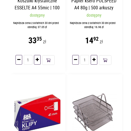
Koszulki krystaliczne
Papier ksero POLSPEED
ESSELTE A4 55mic | 100
A4 80g | 500 arkuszy
sztuk
dostępny
dostępny
Najniższa cena z ostatnich 30 dni przed
Najniższa cena z ostatnich 30 dni przed
obniżką: 37.05 zł
obniżką: 16.96 zł
33
14
35
92
zł
zł