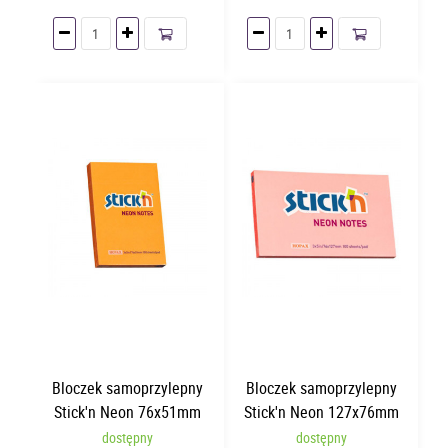
Bloczek samoprzylepny
Bloczek samoprzylepny
Stick'n Neon 76x51mm
Stick'n Neon 127x76mm
Pomarańczowy
Różowy
dostępny
dostępny