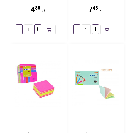
4
7
80
43
zł
zł