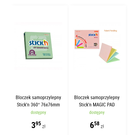
Bloczek samoprzylepny
Bloczek samoprzylepny
Stick'n 360° 76x76mm
Stick'n MAGIC PAD
Zielony
76x101mm | 100 kartek
dostępny
dostępny
3
6
95
58
zł
zł