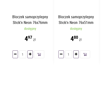
Bloczek samoprzylepny
Bloczek samoprzylepny
Stick'n Neon 76x76mm
Stick'n Neon 76x51mm
Fioletowy
Niebieski
dostępny
dostępny
4
4
97
80
zł
zł