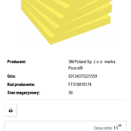
Producent:
3M Poland Sp. z o.o. marka
Post-it®
Gtin:
03134375221559
Kod producenta:
FT510010174
Stan magazynowy:
50
40
11
Cena netto: