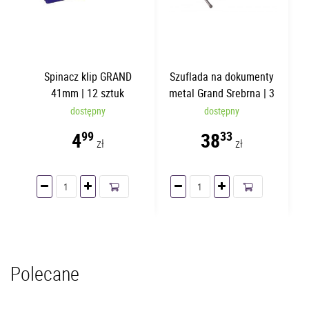
Spinacz klip GRAND
Szuflada na dokumenty
41mm | 12 sztuk
metal Grand Srebrna | 3
szuflady
dostępny
dostępny
4
38
99
33
zł
zł
Polecane