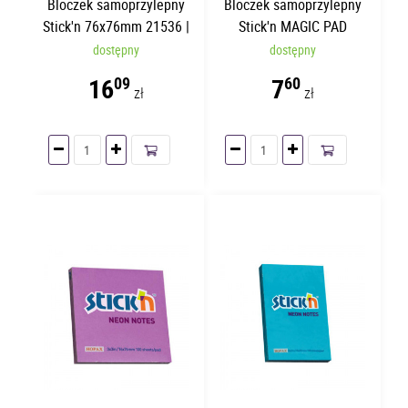
Bloczek samoprzylepny
Bloczek samoprzylepny
Stick'n 76x76mm 21536 |
Stick'n MAGIC PAD
400 kartek
76x127mm | 100 kartek
dostępny
dostępny
16
7
09
60
zł
zł