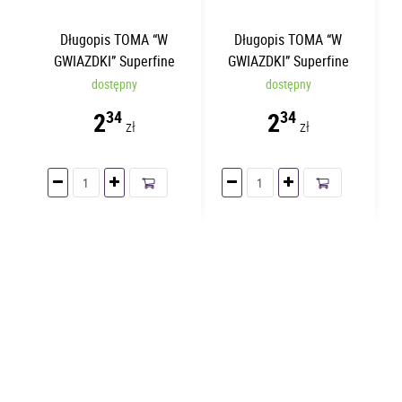
Długopis TOMA “W
Długopis TOMA “W
GWIAZDKI” Superfine
GWIAZDKI” Superfine
Zielony TO-059
Fioletowy TO-059
dostępny
dostępny
2
2
34
34
zł
zł