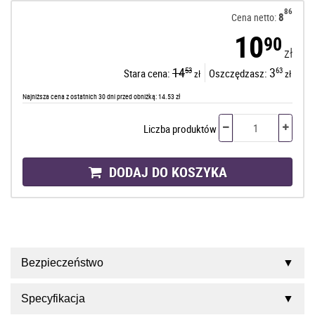
86
8
Cena netto:
10
90
zł
14
3
53
63
Stara cena:
Oszczędzasz:
zł
zł
Najniższa cena z ostatnich 30 dni przed obniżką: 14.53 zł
Liczba produktów
DODAJ DO KOSZYKA
Bezpieczeństwo
Specyfikacja