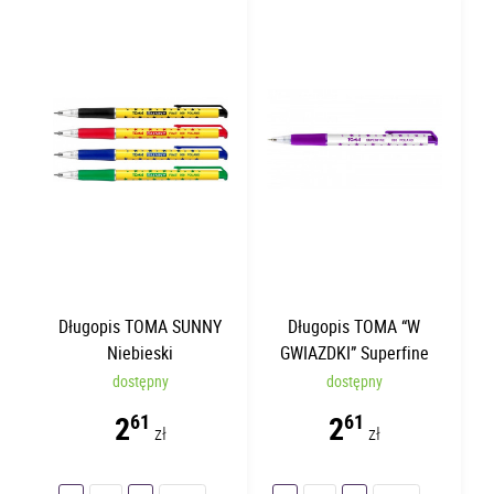
Długopis TOMA SUNNY
Długopis TOMA “W
Niebieski
GWIAZDKI” Superfine
Fioletowy TO-069
dostępny
dostępny
2
2
61
61
zł
zł