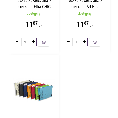
Teczka zawieszana z
Teczka zawieszana z
boczkami Elba CHIC
boczkami A4 Elba
Ultimate Zielony
ELBULT Czerwona /1/
dostępny
dostępny
11
11
87
87
zł
zł