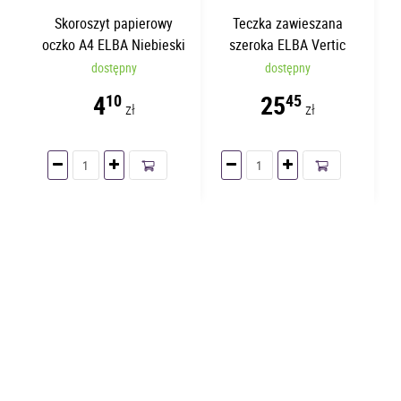
Skoroszyt papierowy
Teczka zawieszana
oczko A4 ELBA Niebieski
szeroka ELBA Vertic
Ultimate 40mm
dostępny
dostępny
4
25
10
45
zł
zł