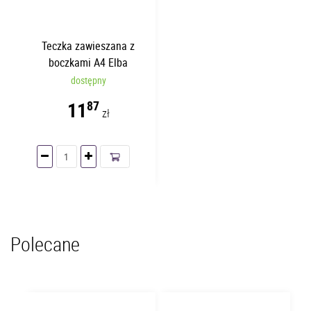
Teczka zawieszana z
boczkami A4 Elba
ELBULT Żółta
dostępny
11
87
zł
Polecane