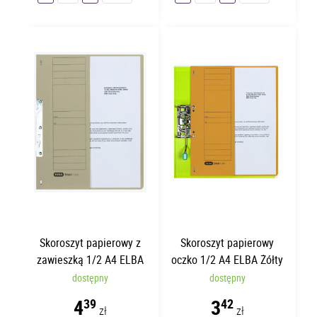
Skoroszyt papierowy z
Skoroszyt papierowy
zawieszką 1/2 A4 ELBA
oczko 1/2 A4 ELBA Żółty
Szary
dostępny
dostępny
4
3
39
42
zł
zł