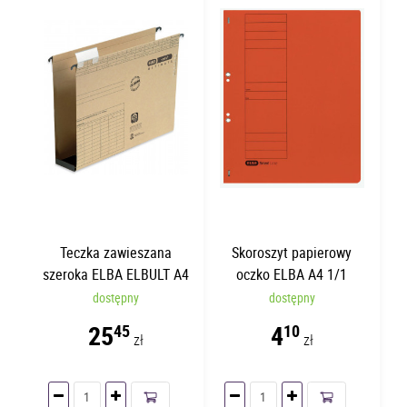
Teczka zawieszana
Skoroszyt papierowy
szeroka ELBA ELBULT A4
oczko ELBA A4 1/1
60mm
Pomarańczowy
dostępny
dostępny
25
4
45
10
zł
zł