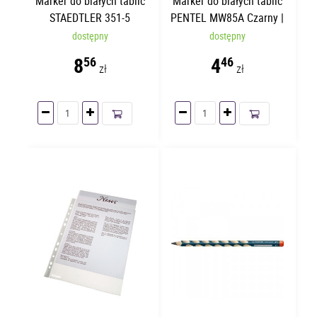
Marker do białych tablic
Marker do białych tablic
STAEDTLER 351-5
PENTEL MW85A Czarny |
Zielony
Okrągły
dostępny
dostępny
8
4
56
46
zł
zł