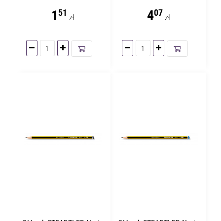
1
4
51
07
zł
zł