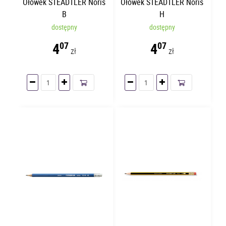
Ołówek STEADTLER Noris
Ołówek STEADTLER Noris
B
H
dostępny
dostępny
4
4
07
07
zł
zł