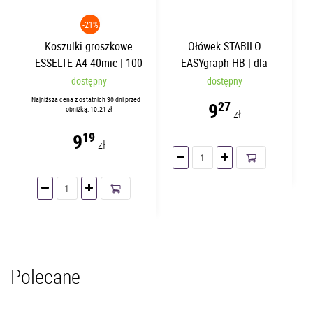
-21%
Koszulki groszkowe
Ołówek STABILO
ESSELTE A4 40mic | 100
EASYgraph HB | dla
sztuk
praworęcznych
dostępny
dostępny
Najniższa cena z ostatnich 30 dni przed
9
27
obniżką: 10.21 zł
zł
9
19
zł
Polecane