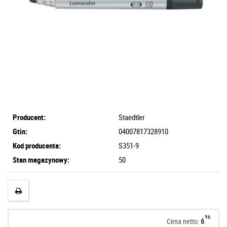
Producent:
Staedtler
Gtin:
04007817328910
Kod producenta:
S351-9
Stan magazynowy:
50
96
6
Cena netto: