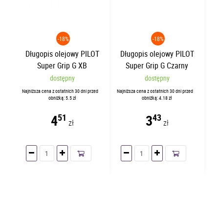
-18%
-18%
Długopis olejowy PILOT
Długopis olejowy PILOT
Super Grip G XB
Super Grip G Czarny
automatyczny Czarny
dostępny
dostępny
Najniższa cena z ostatnich 30 dni przed
Najniższa cena z ostatnich 30 dni przed
obniżką: 5.5 zł
obniżką: 4.18 zł
4
3
51
43
zł
zł