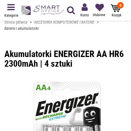
0
Ulubione
Konto
Koszyk
Kategorie
Strona główna
>
AKCESORIA KOMPUTEROWE I BATERIE
>
Baterie i akumulatorki
Akumulatorki ENERGIZER AA HR6
2300mAh | 4 sztuki