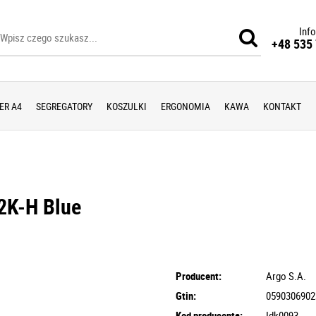
Info
+48 535 
ER A4
SEGREGATORY
KOSZULKI
ERGONOMIA
KAWA
KONTAKT
 2K-H Blue
Producent:
Argo S.A.
Gtin:
0590306902
Kod producenta:
Idk0093