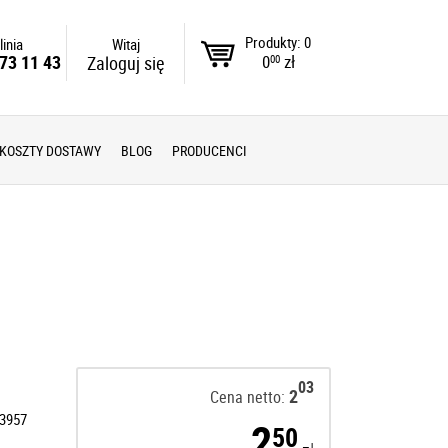
Produkty: 0
linia
Witaj
0
zł
73 11 43
Zaloguj się
00
KOSZTY DOSTAWY
BLOG
PRODUCENCI
03
2
Cena netto:
3957
2
50