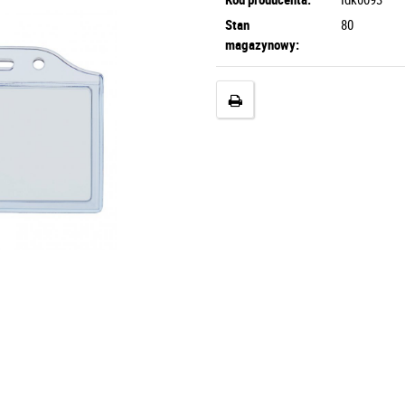
Stan
80
magazynowy: