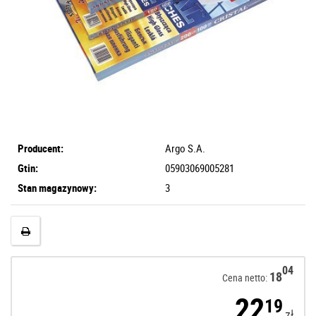
Producent:
Argo S.A.
Gtin:
05903069005281
Stan magazynowy:
3
04
18
Cena netto:
22
19
zł