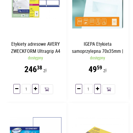
Etykiety adresowe AVERY
IGEPA Etykieta
ZWECKFORM Ultragrip A4
samoprzylepna 70x35mm |
99.1 x 38.1mm | 100
dostępny
100 arkuszy | 24
dostępny
arkuszy
etykiety/str.
246
49
38
59
zł
zł