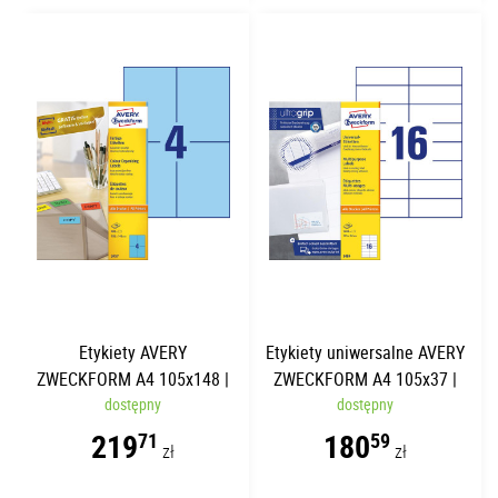
Etykiety AVERY
Etykiety uniwersalne AVERY
ZWECKFORM A4 105x148 |
ZWECKFORM A4 105x37 |
4 etykiety/str. | 100 arkuszy
dostępny
100 arkuszy
dostępny
219
180
71
59
zł
zł