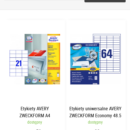
Etykiety AVERY
Etykiety uniwersalne AVERY
ZWECKFORM A4
ZWECKFORM Economy 48.5
70x42.3mm | 100 arkuszy
dostępny
x 16.9mm | 100 arkuszy |
dostępny
65 etykiet