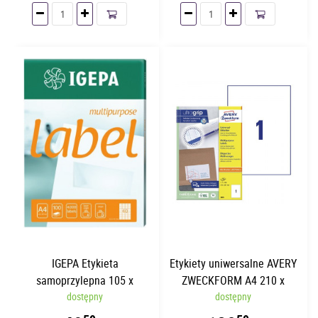
IGEPA Etykieta
Etykiety uniwersalne AVERY
samoprzylepna 105 x
ZWECKFORM A4 210 x
41mm | 100 arkuszy | 14
dostępny
297mm | 100 arkuszy/opk.
dostępny
etykiet/str.