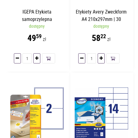
IGEPA Etykieta
Etykiety Avery Zweckform
samoprzylepna
A4 210x297mm | 30
48.5x25.4mm | 100 arkuszy
dostępny
arkuszy | 1 etykieta
dostępny
| 40 etykiet/str.
49
58
59
22
zł
zł