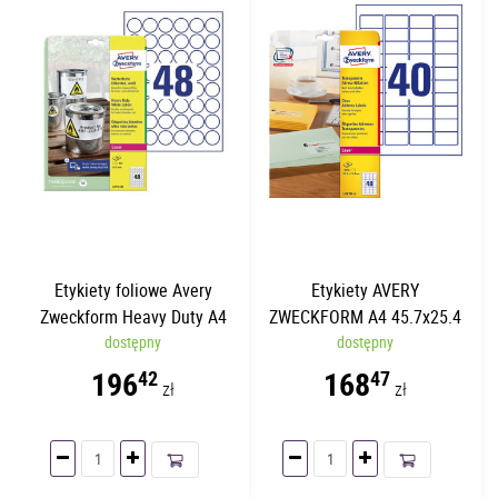
Etykiety foliowe Avery
Etykiety AVERY
Zweckform Heavy Duty A4
ZWECKFORM A4 45.7x25.4
Ø 30mm | 20 arkuszy | 40
dostępny
| 25 ark./opakowanie
dostępny
etykiet/str.
196
168
42
47
zł
zł