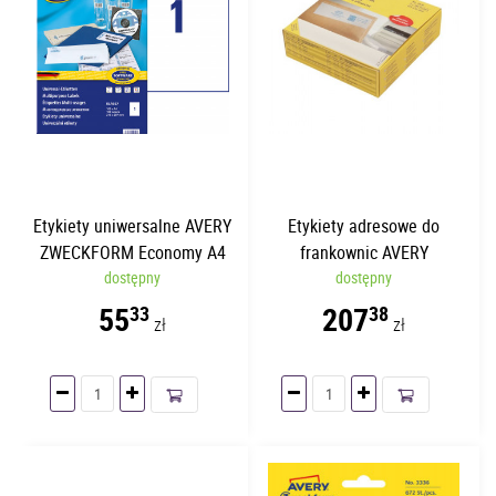
Etykiety uniwersalne AVERY
Etykiety adresowe do
ZWECKFORM Economy A4
frankownic AVERY
210 x 297mm | 100 arkuszy
dostępny
ZWECKFORM 157 x 41 mm
dostępny
| 5 x 180 etykiet/op.
55
207
33
38
zł
zł