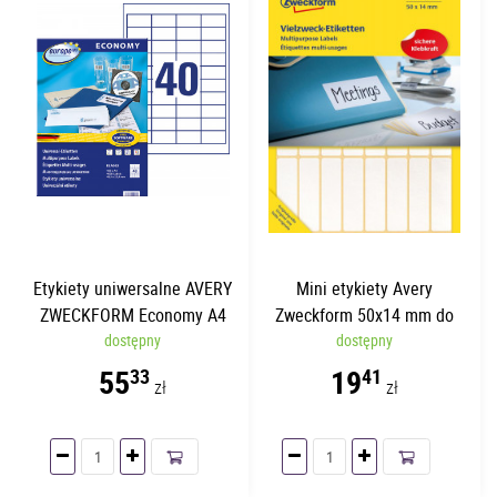
Etykiety uniwersalne AVERY
Mini etykiety Avery
ZWECKFORM Economy A4
Zweckform 50x14 mm do
48.5 x 25.4mm | 100
dostępny
opisywania ręcznego | 672
dostępny
arkuszy
etykiet
55
19
33
41
zł
zł