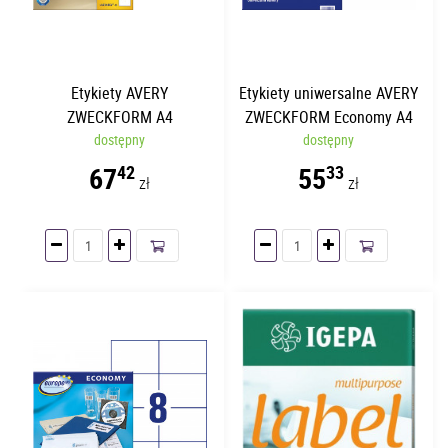
Etykiety AVERY
Etykiety uniwersalne AVERY
ZWECKFORM A4
ZWECKFORM Economy A4
199.6x143.5mm | 25
dostępny
105 x 42.3mm | 100
dostępny
arkuszy | 2 etykiety
arkuszy
67
55
42
33
zł
zł