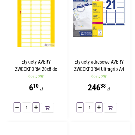
Etykiety AVERY
Etykiety adresowe AVERY
ZWECKFORM 20x8 do
ZWECKFORM Ultragrip A4
opisywania ręcznego | 234
dostępny
63.5x38.1 | 21 etykiet/str. |
dostępny
etykiety/opakowanie
100 arkuszy
6
246
10
38
zł
zł