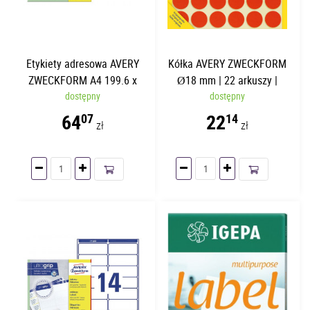
Etykiety adresowa AVERY
Kółka AVERY ZWECKFORM
ZWECKFORM A4 199.6 x
Ø18 mm | 22 arkuszy |
289.1mm | 25 arkuszy
dostępny
1056 etykiet
dostępny
64
22
07
14
zł
zł