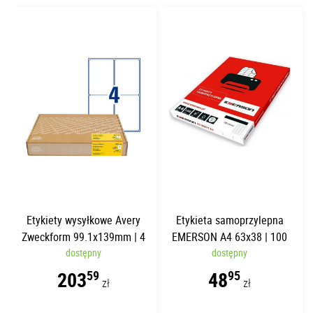
Etykiety wysyłkowe Avery
Etykieta samoprzylepna
Zweckform 99.1x139mm | 4
EMERSON A4 63x38 | 100
etykiety/str. | 300 arkuszy
dostępny
arkuszy | 21 etykiet/str.
dostępny
203
48
59
95
zł
zł