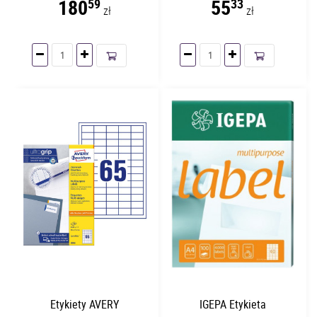
180
55
59
33
zł
zł
Etykiety AVERY
IGEPA Etykieta