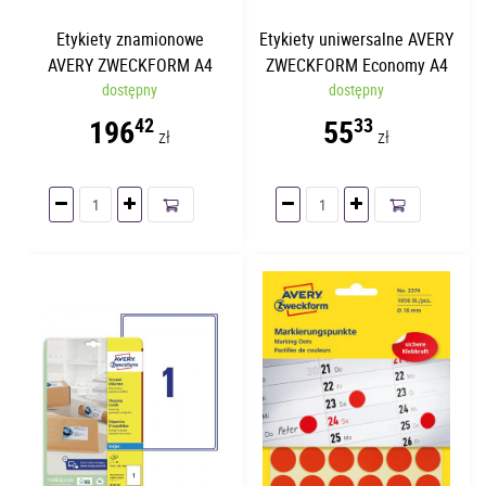
Etykiety znamionowe
Etykiety uniwersalne AVERY
AVERY ZWECKFORM A4
ZWECKFORM Economy A4
63.5 x 29.6mm | 20 arkuszy
dostępny
38 x 21.2mm | 100 arkuszy
dostępny
196
55
42
33
zł
zł