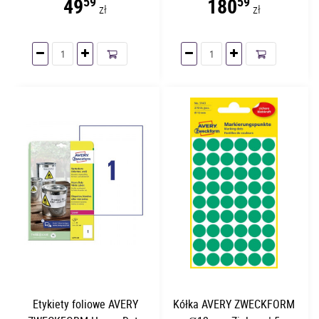
49
180
59
59
zł
zł
Etykiety foliowe AVERY
Kółka AVERY ZWECKFORM