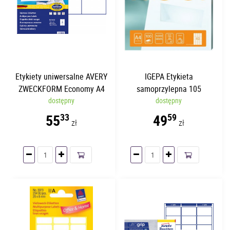
Etykiety uniwersalne AVERY
IGEPA Etykieta
ZWECKFORM Economy A4
samoprzylepna 105
105x74mm | 100 arkuszy
dostępny
x148mm | 100 arkuszy | 4
dostępny
etykiety/str.
55
49
33
59
zł
zł