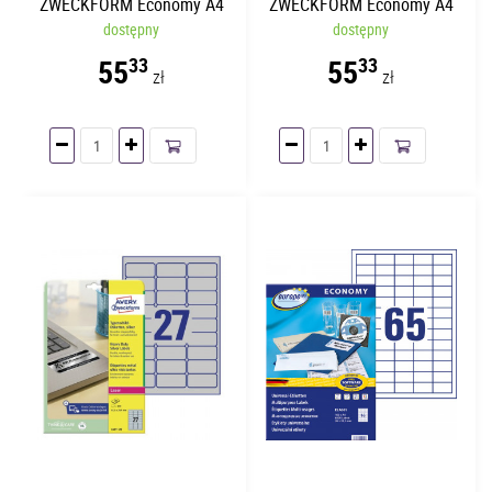
ZWECKFORM Economy A4
ZWECKFORM Economy A4
70 x 50.8mm | 100 arkuszy
dostępny
105 x 57mm | 100 arkuszy
dostępny
55
55
33
33
zł
zł